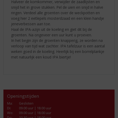
Halveer de komkommer, verwijder de zaadlijsten en
snijd het in grove stukken. Pel de uien en snijd in halve
ringen. Verdeel alle groenten over de weckpotten en
voeg hier 2 eetlepels mosterdzaad en een klein handje
jeneverbessen aan toe.
Haal de IPA-azijn uit de koeling en giet dit bij de
groenten. Na ongeveer een uur kunt u proeven.
In het begin zijn de groenten knapperig, ze worden na
verloop van tijd wat zachter. IPA tafelzuur is een aantal
weken goed in de koeling. Heerlijk bij een borrelplankje
met natuurlijk een koud IPA biertje!
Openingstijden
Ma
:
Gesloten
Di
:
09.00 uur | 18.00 uur
Wo
:
09.00 uur | 18.00 uur
Do
:
10.30 uur | 18.00 uur