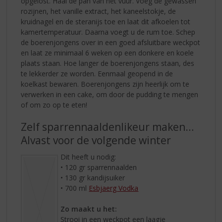
opgelost. Haal de pan van het vuur. Voeg de gewassen
rozijnen, het vanille extract, het kaneelstokje, de
kruidnagel en de steranijs toe en laat dit afkoelen tot
kamertemperatuur. Daarna voegt u de rum toe. Schep
de boerenjongens over in een goed afsluitbare weckpot
en laat ze minimaal 6 weken op een donkere en koele
plaats staan. Hoe langer de boerenjongens staan, des
te lekkerder ze worden. Eenmaal geopend in de
koelkast bewaren. Boerenjongens zijn heerlijk om te
verwerken in een cake, om door de pudding te mengen
of om zo op te eten!
Zelf sparrennaaldenlikeur maken…
Alvast voor de volgende winter
Dit heeft u nodig:
• 120 gr sparrennaalden
• 130 gr kandijsuiker
• 700 ml
Esbjaerg Vodka
Zo maakt u het:
Strooi in een weckpot een laagje