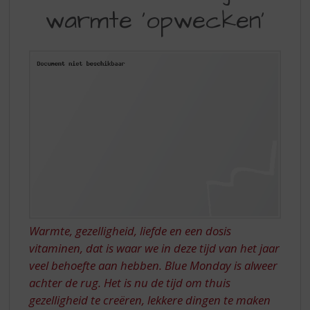
S
warmte 'opwecken'
BEETJE
p
r
WARMTE
i
'OPWECKEN'
n
g
n
a
a
r
d
e
n
a
v
i
Warmte, gezelligheid, liefde en een dosis
g
vitaminen, dat is waar we in deze tijd van het jaar
a
t
veel behoefte aan hebben. Blue Monday is alweer
i
achter de rug. Het is nu de tijd om thuis
e
gezelligheid te creëren, lekkere dingen te maken