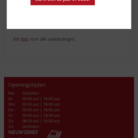
chilled glas en zeef de inhoud van de shaker in het glas.
Garneer met 3 koffiebonen.
Kom langs in de winkel en haal de
Licor 43 Crème
Brûlée
in huis!
Klik
hier
voor alle aanbiedingen.
Openingstijden
Ma
:
Gesloten
Di
:
09.00 uur | 18.00 uur
Wo
:
09.00 uur | 18.00 uur
Do
:
09.00 uur | 18.00 uur
Vr
:
09.00 uur | 18.00 uur
Za
:
08.30 uur | 16.00 uur
Zo:
Gesloten
NIEUWSBRIEF