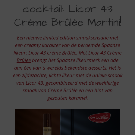
S
cocktail: Licor 43
COCKTAIL
p
r
LICOR
Crème Brûlée Martini!
i
43
n
g
CREME
Een nieuwe limited edition smaaksensatie met
n
BRULEE
een creamy karakter van de beroemde Spaanse
a
a
likeur:
Licor 43 crème Brûlée
. Met
Licor 43 Crème
MARTINI
r
Brûlée
brengt het Spaanse likeurmerk een ode
d
aan één van ‘s werelds bekendste desserts. Het is
e
een zijdezachte, lichte likeur met de unieke smaak
n
van Licor 43, gecombineerd met de weelderige
a
v
smaak van Crème Brûlée en een hint van
i
gezouten karamel.
g
a
t
i
e