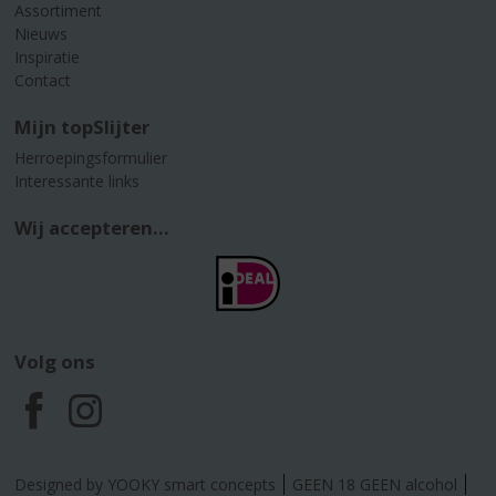
Assortiment
Nieuws
Inspiratie
Contact
Mijn topSlijter
Herroepingsformulier
Interessante links
Wij accepteren...
Volg ons
F
I
a
n
Designed by YOOKY smart concepts
GEEN 18 GEEN alcohol