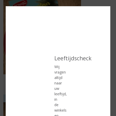
Leeftijdscheck
Wij
vragen
altijd
Folder geldig vanaf 5 augustus t/m 25 augustus 2026
naar
uw
Lees meer
leeftijd,
VOOR ELK MOMENT
in
de
winkels
en