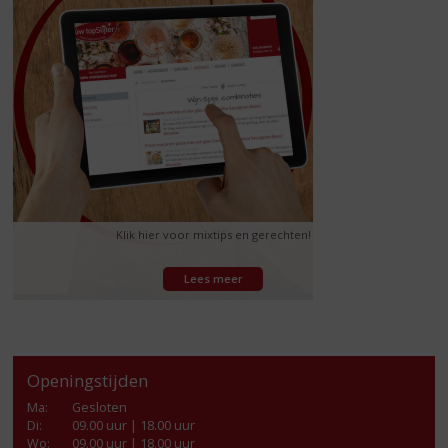
Klik hier voor mixtips en gerechten!
Lees meer
Openingstijden
Ma
:
Gesloten
Di
:
09.00 uur | 18.00 uur
Wo
:
09.00 uur | 18.00 uur