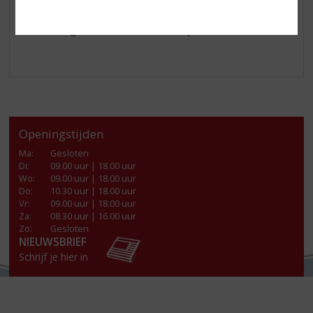
camembert en port salut. Dat wordt genieten!
Kom langs in onze winkel of shop online!
Openingstijden
Ma
:
Gesloten
Di
:
09.00 uur | 18.00 uur
Wo
:
09.00 uur | 18.00 uur
Do
:
10.30 uur | 18.00 uur
Vr
:
09.00 uur | 18.00 uur
Za
:
08.30 uur | 16.00 uur
Zo:
Gesloten
NIEUWSBRIEF
Schrijf je hier in