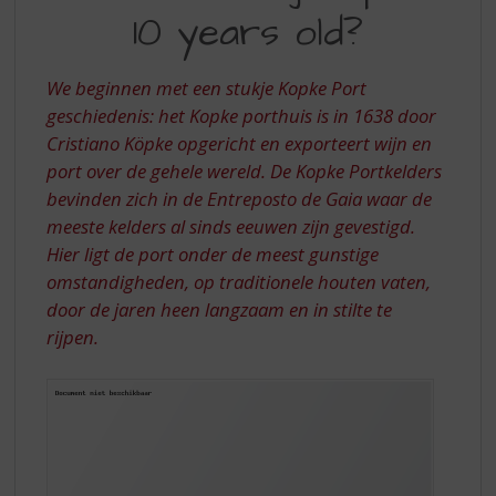
S
10 years old?
U
p
r
BIJ
i
We beginnen met een stukje Kopke Port
KOPKE
n
geschiedenis: het Kopke porthuis is in 1638 door
g
10
Cristiano Köpke opgericht en exporteert wijn en
n
YEARS
a
port over de gehele wereld. De Kopke Portkelders
a
OLD?
bevinden zich in de Entreposto de Gaia waar de
r
meeste kelders al sinds eeuwen zijn gevestigd.
d
Hier ligt de port onder de meest gunstige
e
omstandigheden, op traditionele houten vaten,
n
a
door de jaren heen langzaam en in stilte te
v
rijpen.
i
g
a
t
i
e