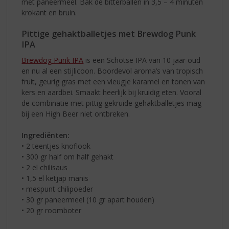
met paneermeel. Bak de bitterballen in 3,5 – 4 minuten
krokant en bruin.
Pittige gehaktballetjes met Brewdog Punk
IPA
Brewdog Punk IPA
is een Schotse IPA van 10 jaar oud
en nu al een stijlicoon. Boordevol aroma’s van tropisch
fruit, geurig gras met een vleugje karamel en tonen van
kers en aardbei. Smaakt heerlijk bij kruidig eten. Vooral
de combinatie met pittig gekruide gehaktballetjes mag
bij een High Beer niet ontbreken.
Ingrediënten:
• 2 teentjes knoflook
• 300 gr half om half gehakt
• 2 el chilisaus
• 1,5 el ketjap manis
• mespunt chilipoeder
• 30 gr paneermeel (10 gr apart houden)
• 20 gr roomboter