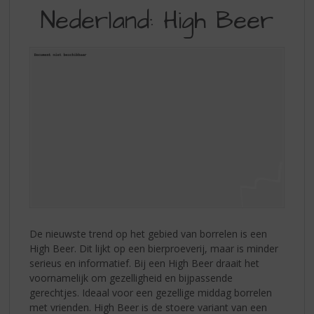
S
Nederland: High Beer
IN
p
r
NEDERLAND:
i
HIGH
n
g
BEER
n
a
a
r
d
e
n
a
v
i
De nieuwste trend op het gebied van borrelen is een
g
High Beer. Dit lijkt op een bierproeverij, maar is minder
a
serieus en informatief. Bij een High Beer draait het
t
voornamelijk om gezelligheid en bijpassende
i
gerechtjes. Ideaal voor een gezellige middag borrelen
e
met vrienden. High Beer is de stoere variant van een