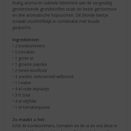
fruitig aroma en subtiele bitterheid aan de zorgvuldig
geselecteerde grondstoffen zoals de beste gerstemout
en drie aromatische hopsoorten. Dit blonde biertje
smaakt voortreffelijk in combinatie met koude
gazpacho.
Ingrediënten:
• 2 komkommers
• 5 tomaten
• 1 grote ui
• 1 groene paprika
• 2 tenen knoflook
• 3 sneden verkruimeld witbrood
• 1 l water
• 4 el rode wijnazijn
• 3 tl zout
• 4 el olijfolie
• 1 el tomatenpuree
Zo maakt u het:
Schil de komkommers, tomaten en de ui en snij deze in