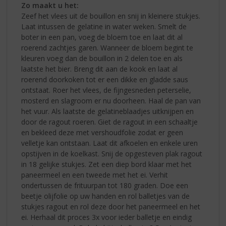
Zo maakt u het:
Zeef het vlees uit de bouillon en snij in kleinere stukjes.
Laat intussen de gelatine in water weken. Smelt de
boter in een pan, voeg de bloem toe en laat dit al
roerend zachtjes garen. Wanneer de bloem begint te
kleuren voeg dan de bouillon in 2 delen toe en als
laatste het bier. Breng dit aan de kook en laat al
roerend doorkoken tot er een dikke en gladde saus
ontstaat. Roer het vlees, de fijngesneden peterselie,
mosterd en slagroom er nu doorheen. Haal de pan van
het vuur. Als laatste de gelatineblaadjes uitknijpen en
door de ragout roeren. Giet de ragout in een schaaltje
en bekleed deze met vershoudfolie zodat er geen
velletje kan ontstaan. Laat dit afkoelen en enkele uren
opstijven in de koelkast. Snij de opgesteven plak ragout
in 18 gelijke stukjes. Zet een diep bord klaar met het
paneermeel en een tweede met het ei. Verhit
ondertussen de frituurpan tot 180 graden. Doe een
beetje olijfolie op uw handen en rol balletjes van de
stukjes ragout en rol deze door het paneermeel en het
ei. Herhaal dit proces 3x voor ieder balletje en eindig