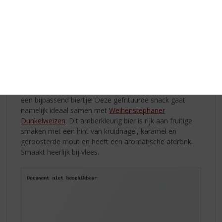
minuten gaar. Haal de cupcakes uit de oven en laat ze
vervolgens afkoelen op de bakplaat.
Bitterballen met Weihenstephaner
Dunkelweizen
U kunt bitterballen natuurlijk gewoon in de supermarkt
halen, maar probeert u ze eens zelf te maken. Het is
makkelijker dan u denkt en u kunt er uw eigen draai aan
geven, zoals in dit recept gebruik is gemaakt inclusief
een bijpassend biertje! Deze gefrituurde snack gaat
namelijk ideaal samen met
Weihenstephaner
Dunkelweizen
. Dit amberkleurig bier is rijk aan fruitige
smaken met een hint van kruidnagel, karamel en
geroosterde mout en heeft een aromatische afdronk.
Smaakt heerlijk bij vlees.