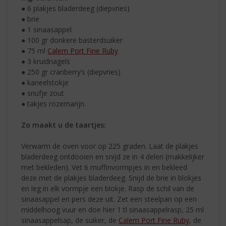
● 6 plakjes bladerdeeg (diepvries)
● brie
● 1 sinaasappel
● 100 gr donkere basterdsuiker
● 75 ml
Calem Port Fine Ruby
● 3 kruidnagels
● 250 gr cranberry’s (diepvries)
● kaneelstokje
● snufje zout
● takjes rozemarijn.
Zo maakt u de taartjes:
Verwarm de oven voor op 225 graden. Laat de plakjes
bladerdeeg ontdooien en snijd ze in 4 delen (makkelijker
met bekleden). Vet 6 muffinvormpjes in en bekleed
deze met de plakjes bladerdeeg. Snijd de brie in blokjes
en leg in elk vormpje een blokje. Rasp de schil van de
sinaasappel en pers deze uit. Zet een steelpan op een
middelhoog vuur en doe hier 1 tl sinaasappelrasp, 25 ml
sinaasappelsap, de suiker, de
Calem Port Fine Ruby
, de