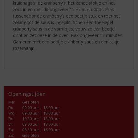
kruidnagels, de cranberry’s, het kaneelstokje en het
zout in en roer dit ongeveer 15 minuten door. Prak
tussendoor de cranberry’s een beetje stuk en roer net
zolang tot de saus is ingedikt. Schep een theelepel
cranberry saus in de vormpjes, vouw ze een beetje
dicht en zet deze in de oven. Bak ongeveer 12 minuten.
Garneren met een beetje cranberry saus en een takje
rozemarijn.
Openingstijden
Ma
:
Gesloten
Di
:
09.00 uur | 18.00 uur
Wo
:
09.00 uur | 18.00 uur
Do
:
10.30 uur | 18.00 uur
Vr
:
09.00 uur | 18.00 uur
Za
:
08.30 uur | 16.00 uur
Zo:
Gesloten