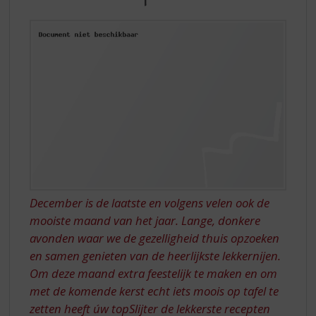
S
DE
p
r
TAART
i
n
g
n
a
a
r
d
e
n
a
December is de laatste en volgens velen ook de
v
mooiste maand van het jaar. Lange, donkere
i
avonden waar we de gezelligheid thuis opzoeken
g
a
en samen genieten van de heerlijkste lekkernijen.
t
Om deze maand extra feestelijk te maken en om
i
met de komende kerst echt iets moois op tafel te
e
zetten heeft úw topSlijter de lekkerste recepten