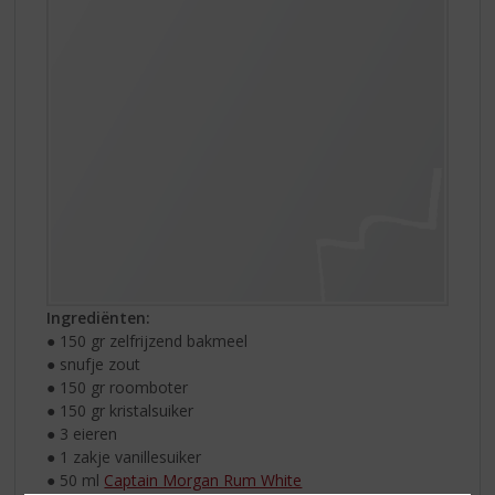
Ingrediënten:
● 150 gr zelfrijzend bakmeel
● snufje zout
● 150 gr roomboter
● 150 gr kristalsuiker
● 3 eieren
● 1 zakje vanillesuiker
● 50 ml
Captain Morgan Rum White