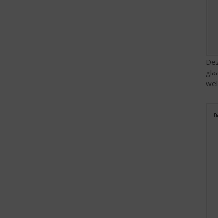
Dez
gla
wel