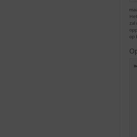
maa
Het
zal
opp
op 
Op