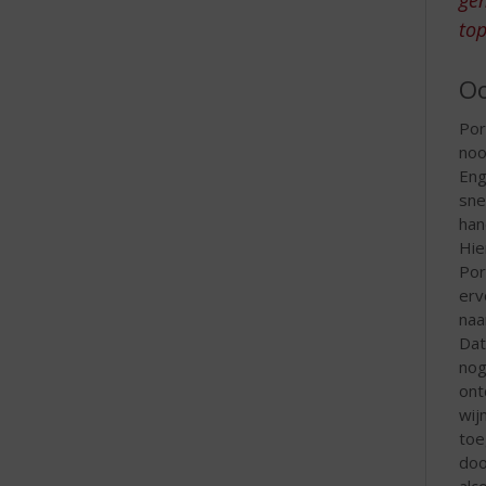
e
top
Oo
Por
noo
Eng
sne
han
Hie
Por
erv
naa
Dat
nog
ont
wij
toe
doo
alc