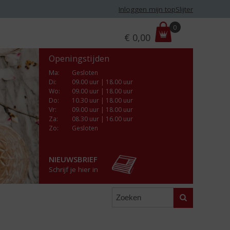
Inloggen mijn topSlijter
P
0
€
0,00
r
i
Openingstijden
j
s
Ma
:
Gesloten
Di
:
09.00 uur | 18.00 uur
:
Wo
:
09.00 uur | 18.00 uur
Do
:
10.30 uur | 18.00 uur
Vr
:
09.00 uur | 18.00 uur
Za
:
08.30 uur | 16.00 uur
Zo:
Gesloten
NIEUWSBRIEF
Schrijf je hier in
Zoeken