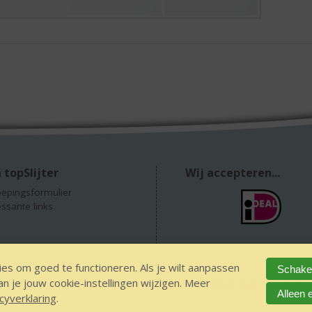
 topSlijter
Wij accepteren...
epingsformulier
essante links
es om goed te functioneren. Als je wilt aanpassen
Schakel
 je jouw cookie-instellingen wijzigen. Meer
GEEN 18 GEEN alcohol
IDIN/ITSME
sitemap
Privacy Statement
Dis
Alleen 
cyverklaring
.