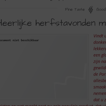
Fine Taste
Good 
EERLIJKE
Heerlijke herfstavonden me
ERFSTAVONDEN
ET
Vindt 
EN
donker
LAASJE
lekker
een gl
ORT
zijn n
gewild
de Por
allesb
smaakb
nemen 
dat u 
ieten en wat maakt port nu zo’n populair product, dat uit