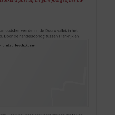
Van oudsher werden in de Douro vallei, in het
. Door de handelsoorlog tussen Frankrijk en
ers. Toen de vraag naar port steeds groter en