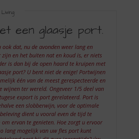
Living
t een glaasje port.
u ook dat, nu de avonden weer lang en
 zijn en het buiten nat en koud is, er niets
der is dan bij de open haard te kruipen met
aasje port? U bent niet de enige! Portwijnen
amelijk één van de meest gerespecteerde en
e wijnen ter wereld. Ongeveer 1/5 deel van
tugese export is port gerelateerd. Port is
ehalve een slobberwijn, voor de optimale
eleving dient u vooral even de tijd te
om ervan te genieten. Hoe zorgt u ervoor
zo lang mogelijk van uw fles port kunt
stekend past bij dit gure jaargetijde? úw