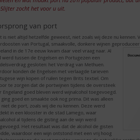
Slijter zocht het voor u uit.
rsprong van port
t is niet altijd hetzelfde geweest, niet zoals wij deze nu kennen. 
rdoosten van Portugal, smaakvolle, donkere wijnen geproduceerd
eland in de 17e eeuw kwam daar veel vraag naar.
Al
l werd tussen de Engelsen en Portugezen een
delsverdrag gesloten: het Verdrag van Methuen.
rdoor konden de Engelsen met verlaagde tarieven
tugese wijn kopen of ruilen tegen Brits textiel. Om
oor te zorgen dat de portwijnen tijdens de oversteek
r Engeland goed bleven werd wijnalcohol toegevoegd.
 ging goed en smaakte ook nog prima. Dit was alleen
 niet de port, zoals wij die nu kennen. Deze werd
dekt in een klooster in de stad Lamego, waar
nalcohol al tijdens de gisting aan de wijn werd
gevoegd. Het resultaat was dat de alcohol de gisten
dde, waardoor een wijn ontstond met een vrij hoog
oholpercentage die zoet smaakte vanwege de natuurlijke restsuik