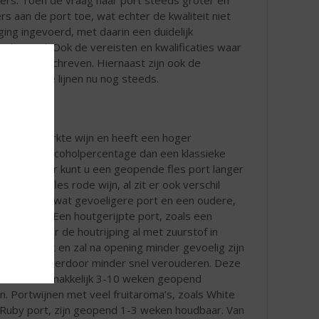
 aan de port toe, wat echter de kwaliteit niet
ng ingevoerd, met daarin een duidelijk
uceerd. Ook de vereisten en kwalificaties waar
 detail beschreven. Hiernaast zijn ook de
 in grote lijnen nu nog steeds.
 een versterkte wijn en heeft een hoger
ehalte en alcoholpercentage dan een klassieke
jn. Hierdoor kunt u een geopende fles port langer
 dan een fles rode wijn, al zit er ook verschil
een jonge, wat gevoeligere port en een oudere,
ijpte port. Een houtgerijpte port, zoals een
ort, is door de houtrijping al met zuurstof in
ng geweest en zal na opening minder gevoelig zijn
urstof en hierdoor minder snel verouderen. Deze
nen kunt u makkelijk 3-10 weken geopend
. Portwijnen met veel fruitaroma’s, zoals White
 Ruby port, zijn geopend 1-3 weken houdbaar. Van