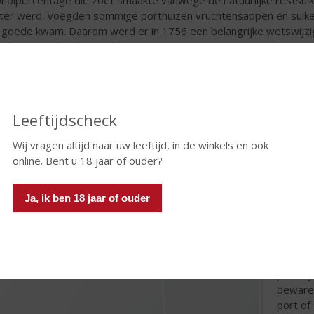
ter werd, voegden sommige porthuizen vruchtensappen en suikers
 goede kwam. Daarom werd er in 1756 een belangrijke wetswijzigi
chreven gebied waar druiven voor portwijn mogen worden geprod
verschillende soorten port aan moeten voldoen, werd hierin tot in
imale opbrengsten per perceel omschreven. Deze wetgeving geldt
rt bewaren
Leeftijdscheck
Port is
Wij vragen altijd naar uw leeftijd, in de winkels en ook
suikerg
online. Bent u 18 jaar of ouder?
rode wi
bewaren
tussen 
Ja, ik ben 18 jaar of ouder
houtger
Tawny p
aanraki
voor zu
portwij
bewaren
port of