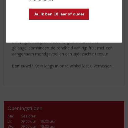
gevolgd door rijpe abrikoos, gebakken appel en
elegante bloemige toetsen
Ja, ik ben 18 jaar of ouder
Smaak:
een perfecte harmonie tussen de kracht van
rijpe fruitsmaken en subtiele toetsen van zoethout, die
een grote complexiteit van elegante en krachtige
aroma’s biedt
Body:
goed uitgebalanceerd, gestructureerd en
gelaagd; combineert de rondheid van rijp fruit met een
aangenaam mondgevoel en een zijdezachte textuur
Benieuwd?
Kom langs in onze winkel laat u verrassen.
Openingstijden
Ma
:
Gesloten
Di
:
09.00 uur | 18.00 uur
Wo
:
09.00 uur | 18.00 uur