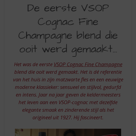
DE
S
De eerste VSOP
p
EERSTE
r
Cognac Fine
VSOP
i
n
COGNAC
Champagne blend die
g
FINE
n
ooit werd gemaakt...
a
CHAMPAGNE
a
BLEND
r
Het was de eerste
VSOP Cognac Fine Champagne
d
DIE
e
blend die ooit werd gemaakt. Het is dé referentie
OOIT
n
van het huis in zijn matzwarte fles en een eeuwige
a
WERD
moderne klassieker: sensueel en stijlvol, gedurfd
v
GEMAAKT
en intens. Jaar na jaar geven de keldermeesters
i
het leven aan een VSOP-cognac met dezelfde
g
a
elegante smaak en zinderende stijl als het
t
origineel uit 1927. Hij fascineert.
i
e