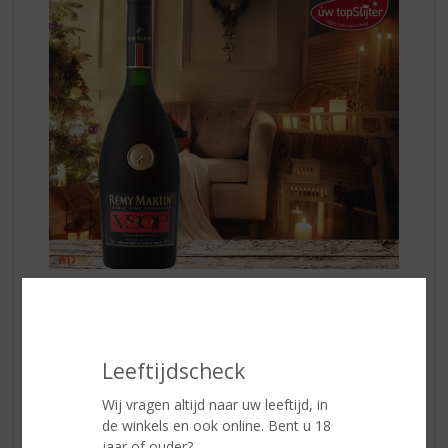
Hij verleidt. Hij geeft het begin aan van een gewaagd
nieuw avontuur. Laat de nacht maar komen met
Rémy
Martin VSOP
, een reis naar een wereld van positieve
vibes en authentieke Franse savoir-faire.
Leeftijdscheck
Wij vragen altijd naar uw leeftijd, in
Proefnotities:
harmonisch krachtig en elegant
de winkels en ook online. Bent u 18
Neus
: dominante toetsen van vanille door een langere
jaar of ouder?
rijping in Franse eikenhouten vaten uit de Limousin,