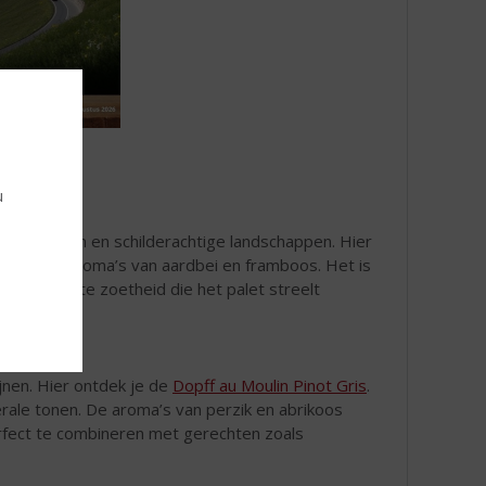
u
sche kastelen en schilderachtige landschappen. Hier
n fris, met aroma’s van aardbei en framboos. Het is
eft een lichte zoetheid die het palet streelt
jnen. Hier ontdek je de
Dopff au Moulin Pinot Gris
.
nerale tonen. De aroma’s van perzik en abrikoos
erfect te combineren met gerechten zoals