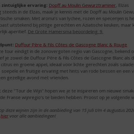
 zintuiglijke ervaring:
Dopff au Moulin Gewurztraminer
, Elzas
 steeds in de Elzas, maak je kennis met de Dopff au Moulin Gewu
tische smaken. Met aroma’s van lychee, rozen en specerijen is het
 past uitstekend bij pittige gerechten en Aziatische keuken, maar
lijk aperitief.
De Grote Hamersma beoordeling: 9.
dpunt:
Duffour Père & Fils Côtes de Gascogne Blanc & Rouge
e tour eindigt in de zonovergoten regio van Gascogne, bekend om
ef je zowel de Duffour Père & Fils Côtes de Gascogne Blanc als
 citrus en groene appel, ideaal voor lichte gerechten zoals salade
 soepele en fruitige ervaring met hints van rode bessen en een v
een gezellige avond met vrienden.
 deze "Tour de Wijn" hopen we je te inspireren om nieuwe smake
 de Franse wijnregio's te bieden hebben. Proost op je volgende w
 op deze wijnen zijn in de aanbieding van 15 juli t/m 4 augustus 202
k
hier
voor alle aanbiedingen!