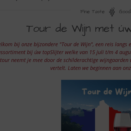
Fine Taste
Good 
OUR
Tour de Wijn met úw 
E
IJN
lkom bij onze bijzondere "Tour de Wijn", een reis langs e
ET
ssortiment bij úw topSlijter welke van 15 juli t/m 4 aug
W
tour neemt je mee door de schilderachtige wijngaarden v
vertelt. Laten we beginnen aan on
OPSLIJTER