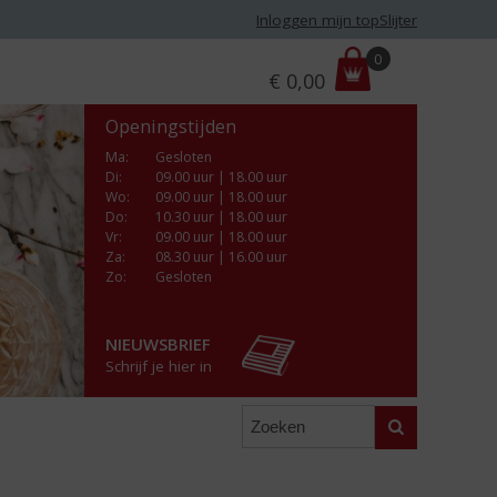
Inloggen mijn topSlijter
P
0
€
0,00
r
i
Openingstijden
j
s
Ma
:
Gesloten
Di
:
09.00 uur | 18.00 uur
:
Wo
:
09.00 uur | 18.00 uur
Do
:
10.30 uur | 18.00 uur
Vr
:
09.00 uur | 18.00 uur
Za
:
08.30 uur | 16.00 uur
Zo:
Gesloten
NIEUWSBRIEF
Schrijf je hier in
Zoeken