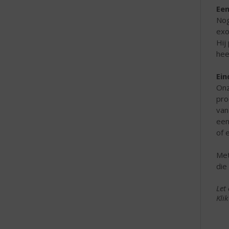
Een
Nog
exo
Hij
heer
Ein
Onz
pro
van
een
of 
Met
die
Let
Kli