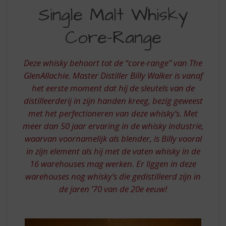
S
Single Malt Whisky
YRS.
p
r
SINGLE
Core-Range
i
MALT
n
g
WHISKY
Deze whisky behoort tot de “core-range” van The
n
-
GlenAllachie. Master Distiller Billy Walker is vanaf
a
a
het eerste moment dat hij de sleutels van de
CORE
r
distilleerderij in zijn handen kreeg, bezig geweest
RANGE
d
met het perfectioneren van deze whisky’s. Met
e
meer dan 50 jaar ervaring in de whisky industrie,
n
waarvan voornamelijk als blender, is Billy vooral
a
v
in zijn element als hij met de vaten whisky in de
i
16 warehouses mag werken. Er liggen in deze
g
warehouses nog whisky’s die gedistilleerd zijn in
a
de jaren ’70 van de 20e eeuw!
t
i
e