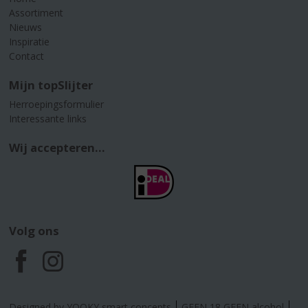
Assortiment
Nieuws
Inspiratie
Contact
Mijn topSlijter
Herroepingsformulier
Interessante links
Wij accepteren...
Volg ons
F
I
a
n
Designed by YOOKY smart concepts
GEEN 18 GEEN alcohol