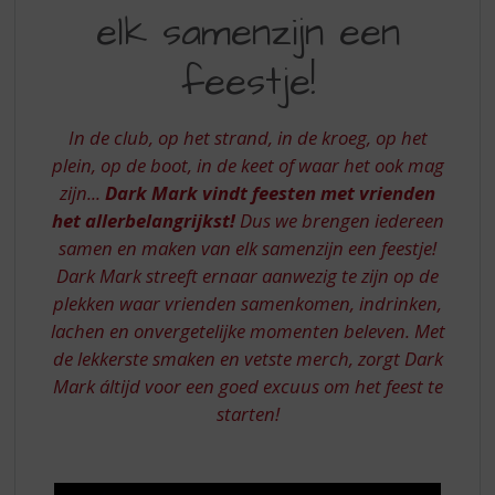
S
elk samenzijn een
MAAKT
p
r
VAN
feestje!
i
ELK
n
g
SAMENZIJN
In de club, op het strand, in de kroeg, op het
n
EEN
plein, op de boot, in de keet of waar het ook mag
a
a
zijn...
Dark Mark vindt feesten met vrienden
FEESTJE!
r
het allerbelangrijkst!
Dus we brengen iedereen
d
samen en maken van elk samenzijn een feestje!
e
Dark Mark streeft ernaar aanwezig te zijn op de
n
plekken waar vrienden samenkomen, indrinken,
a
v
lachen en onvergetelijke momenten beleven. Met
i
de lekkerste smaken en vetste merch, zorgt Dark
g
Mark áltijd voor een goed excuus om het feest te
a
starten!
t
i
e