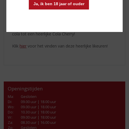
Dark Mark Cherry
Ja, ik ben 18 jaar of ouder
Is een
verfrissende kersenlikeur
met de pure en
volle smaak van Amarena kersen. De lichtzure en
fruitige afdronk maakt het perfect als shot of als basis
voor de lekkerste cocktails. Mix het bijvoorbeeld met
cola tot een heerlijke Cola Cherry!
Klik
hier
voor het vinden van deze heerlijke likeuren!
Openingstijden
Ma
:
Gesloten
Di
:
09.00 uur | 18.00 uur
Wo
:
09.00 uur | 18.00 uur
Do
:
10.30 uur | 18.00 uur
Vr
:
09.00 uur | 18.00 uur
Za
:
08.30 uur | 16.00 uur
Zo:
Gesloten