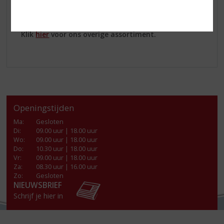
Kom langs in onze winkel en haal een fles
Boomsma
Jonge Pure Graanjenever
in huis!
Klik
hier
voor ons overige assortiment.
Openingstijden
Ma
:
Gesloten
Di
:
09.00 uur | 18.00 uur
Wo
:
09.00 uur | 18.00 uur
Do
:
10.30 uur | 18.00 uur
Vr
:
09.00 uur | 18.00 uur
Za
:
08.30 uur | 16.00 uur
Zo:
Gesloten
NIEUWSBRIEF
Schrijf je hier in