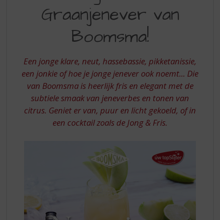
S
Graanjenever van
GRAANJENEVER
p
r
VAN
Boomsma!
i
BOOMSMA
n
g
Een jonge klare, neut, hassebassie, pikketanissie,
n
een jonkie of hoe je jonge jenever ook noemt... Die
a
a
van Boomsma is heerlijk fris en elegant met de
r
subtiele smaak van jeneverbes en tonen van
d
citrus. Geniet er van, puur en licht gekoeld, of in
e
een cocktail zoals de Jong & Fris.
n
a
v
i
g
a
t
i
e