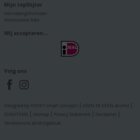
Mijn topSlijter
Herroepingsformulier
Interessante links
Wij accepteren...
Volg ons
F
I
a
n
Designed by YOOKY smart concepts
GEEN 18 GEEN alcohol
c
s
IDIN/ITSME
sitemap
Privacy Statement
Disclaimer
Verantwoord alcoholgebruik
e
t