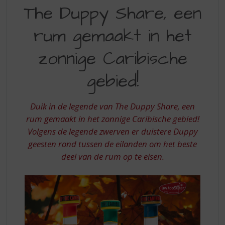
THE
S
The Duppy Share, een
p
DUPPY
r
rum gemaakt in het
SHARE
i
n
EEN
zonnige Caribische
g
RUM
n
gebied!
a
GEMAAKT
a
IN
r
Duik in de legende van The Duppy Share, een
d
HET
e
rum gemaakt in het zonnige Caribische gebied!
ZONNIGE
n
Volgens de legende zwerven er duistere Duppy
a
CARIBISCHE
geesten rond tussen de eilanden om het beste
v
GEBIED
deel van de rum op te eisen.
i
g
a
t
i
e