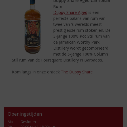
Duppy Share Aged Carribean
Rum
Duppy Share Aged
is een
perfecte balans van rum van
twee van ’s werelds meest
prestigieuze rum stokerijen. De
3-jarige 100% Pot Still rum van
de Jamaican Worthy Park
Distillery wordt gecombineerd
met de 5-jarige 100% Column
Still rum van de Foursquare Distillery in Barbados.
Kom langs in onze ontdek
The Duppy Share
!
Openingstijden
Ma
:
Gesloten
Di
:
09.00 uur | 18.00 uur