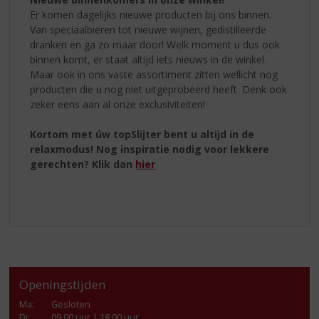
Er komen dagelijks nieuwe producten bij ons binnen.
Van speciaalbieren tot nieuwe wijnen, gedistilleerde
dranken en ga zo maar door! Welk moment u dus ook
binnen komt, er staat altijd iets nieuws in de winkel.
Maar ook in ons vaste assortiment zitten wellicht nog
producten die u nog niet uitgeprobeerd heeft. Denk ook
zeker eens aan al onze exclusiviteiten!
Kortom met úw topSlijter bent u altijd in de
relaxmodus! Nog inspiratie nodig voor lekkere
gerechten? Klik dan
hier
Openingstijden
Ma
:
Gesloten
Di
:
09.00 uur | 18.00 uur