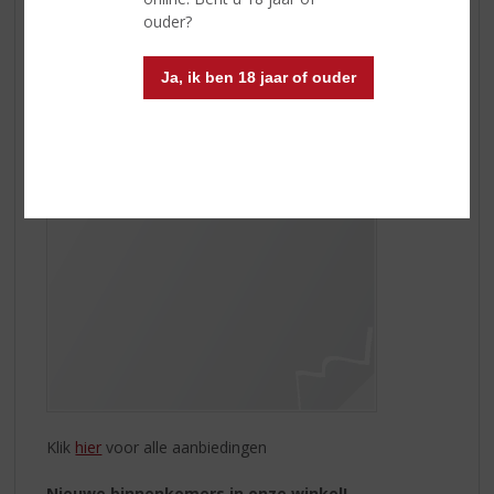
Glengarry Highland Single Malt Scotch Whisky
ouder?
12 Yr
|
Lagen van zacht fruit, perzik, peer en
abrikoos, vers gesneden sinaasappelschil geeft het
palet wat frisheid. De zoetheid van caramel en het
Ja, ik ben 18 jaar of ouder
vanilleachtige eiken zwakken het fruitige karakter af.
Klik
hier
voor alle aanbiedingen
Nieuwe binnenkomers in onze winkel!