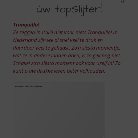
S
úw topSlijter!
BIJ
p
r
UW
i
Tranquillo!
TOPSLIJTER
n
Ze zeggen in Italië niet voor niets Tranquillo! In
g
Nederland zijn we al snel veel te druk en
n
a
daardoor veel te gehaast.
Zo’n siësta momentje,
a
wat ze in andere landen doen, is zo gek nog niet.
r
Schakel zo’n siësta moment ook voor uzelf in! Zo
d
kunt u uw drukke leven beter volhouden.
e
n
a
v
i
g
a
t
i
e