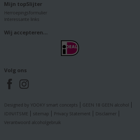
Mijn topSlijter
Herroepingsformulier
Interessante links
Wij accepteren...
Volg ons
F
I
a
n
Designed by YOOKY smart concepts
GEEN 18 GEEN alcohol
c
s
IDIN/ITSME
sitemap
Privacy Statement
Disclaimer
Verantwoord alcoholgebruik
e
t