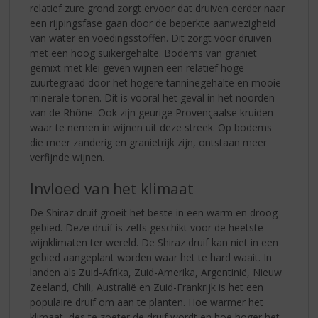
relatief zure grond zorgt ervoor dat druiven eerder naar
een rijpingsfase gaan door de beperkte aanwezigheid
van water en voedingsstoffen. Dit zorgt voor druiven
met een hoog suikergehalte. Bodems van graniet
gemixt met klei geven wijnen een relatief hoge
zuurtegraad door het hogere tanninegehalte en mooie
minerale tonen. Dit is vooral het geval in het noorden
van de Rhône. Ook zijn geurige Provençaalse kruiden
waar te nemen in wijnen uit deze streek. Op bodems
die meer zanderig en granietrijk zijn, ontstaan meer
verfijnde wijnen.
Invloed van het klimaat
De Shiraz druif groeit het beste in een warm en droog
gebied. Deze druif is zelfs geschikt voor de heetste
wijnklimaten ter wereld. De Shiraz druif kan niet in een
gebied aangeplant worden waar het te hard waait. In
landen als Zuid-Afrika, Zuid-Amerika, Argentinië, Nieuw
Zeeland, Chili, Australië en Zuid-Frankrijk is het een
populaire druif om aan te planten. Hoe warmer het
klimaat, des te zoeter de druif wordt en hoe hoger het