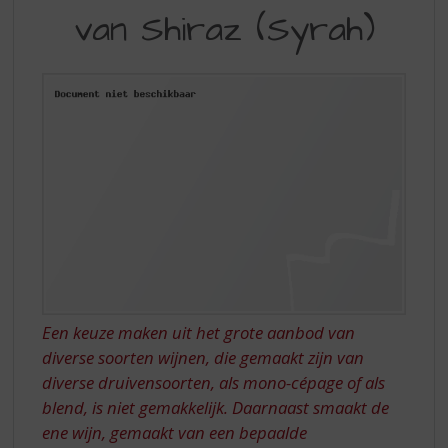
S
van Shiraz (Syrah)
SMAKEN
p
r
VAN
i
SHIRAZ
n
g
(SYRAH)
n
a
a
r
d
e
n
a
v
i
Een keuze maken uit het grote aanbod van
g
diverse soorten wijnen, die gemaakt zijn van
a
t
diverse druivensoorten, als mono-cépage of als
i
blend, is niet gemakkelijk. Daarnaast smaakt de
e
ene wijn, gemaakt van een bepaalde