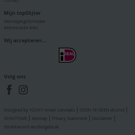
Contact
Mijn topSlijter
Herroepingsformulier
Interessante links
Wij accepteren...
Volg ons
F
I
a
n
Designed by YOOKY smart concepts
GEEN 18 GEEN alcohol
c
s
IDIN/ITSME
sitemap
Privacy Statement
Disclaimer
Verantwoord alcoholgebruik