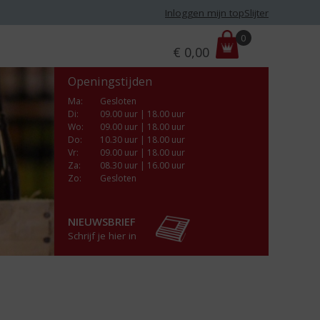
Inloggen mijn topSlijter
P
0
€
0,00
r
i
Openingstijden
j
s
Ma
:
Gesloten
Di
:
09.00 uur | 18.00 uur
:
Wo
:
09.00 uur | 18.00 uur
Do
:
10.30 uur | 18.00 uur
Vr
:
09.00 uur | 18.00 uur
Za
:
08.30 uur | 16.00 uur
Zo:
Gesloten
NIEUWSBRIEF
Schrijf je hier in