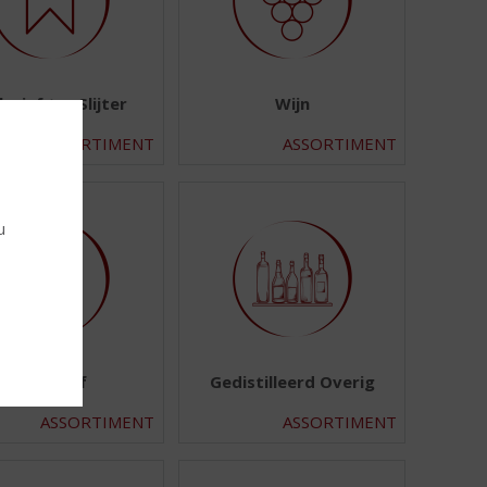
lusief topSlijter
Wijn
ASSORTIMENT
ASSORTIMENT
u
Aperitief
Gedistilleerd Overig
ASSORTIMENT
ASSORTIMENT