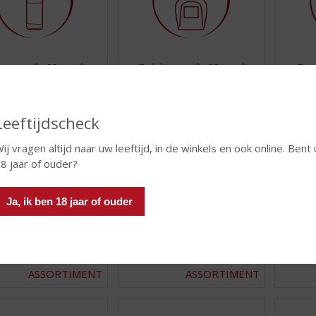
er van de Maand
Spirit van de Maand
Exc
ASSORTIMENT
ASSORTIMENT
Leeftijdscheck
ij vragen altijd naar uw leeftijd, in de winkels en ook online. Bent 
8 jaar of ouder?
Ja, ik ben 18 jaar of ouder
Whisky
Bier
ASSORTIMENT
ASSORTIMENT