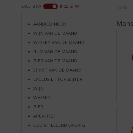
d
ASS
EXCL. BTW
INCL. BTW
Mans
S
p
r
Man
AANBIEDINGEN
i
WIJN VAN DE MAAND
n
g
WHISKY VAN DE MAAND
n
RUM VAN DE MAAND
a
a
BIER VAN DE MAAND
r
SPIRIT VAN DE MAAND
d
EXCLUSIEF TOPSLIJTER
e
n
WIJN
a
WHISKY
v
i
BIER
g
APERITIEF
a
t
GEDISTILLEERD OVERIG
i