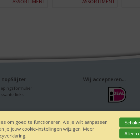
ASSORTIMENT
ASSORTIMENT
 topSlijter
Wij accepteren...
epingsformulier
essante links
es om goed te functioneren. Als je wilt aanpassen
Schakel
 je jouw cookie-instellingen wijzigen. Meer
GEEN 18 GEEN alcohol
IDIN/ITSME
sitemap
Privacy Statement
Dis
Alleen 
cyverklaring
.