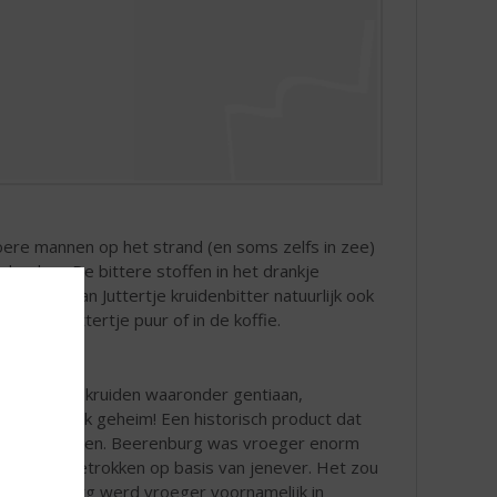
stoere mannen op het strand (en soms zelfs in zee)
edronken. De bittere stoffen in het drankje
 kunt u van Juttertje kruidenbitter natuurlijk ook
. Drink Juttertje puur of in de koffie.
p zo'n 25 kruiden waaronder gentiaan,
jft natuurlijk geheim! Een historisch product dat
t altijd blijven. Beerenburg was vroeger enorm
nmengsel getrokken op basis van jenever. Het zou
Beerenburg werd vroeger voornamelijk in