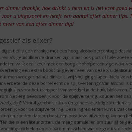
er dinner drankje, hoe drinkt u hem en is het echt goed v
 voor u uitgezocht en heeft een aantal after dinner tips. 
t meer van een after dinner dip!
gestief als elixer?
 digestief is een drankje met een hoog alcoholpercentage dat na
euren als gedistilleerde dranken zijn, maar ook port of hele zoete 
ndeten vaak een likeur met een hoog alcoholpercentage waar vee
jsvertering een extra boost te geven. Veel van deze kruidenlikeu
at men vroeger na het dinner al vrij snel ging slapen, hielp zo’n b
r verbeterde deze borrel echt de spijsvertering? Van alcohol is
angrijk zijn voor het transport van voedsel in de buik, blokkeren.
rom niet erg bevorderlijk voor de spijsvertering. Zouden het dan d
wezig zijn? Vooral gember, citrus en geneeskrachtige kruiden als 
orderlijk voor de spijsvertering. Deze ingrediënten kunt u vaak t
nken en zouden daarom best een positieve uitwerking kunnen heb
ffen die in een likeur zitten, de maag stimuleren om zuur af te ge
 voedingsmiddelen en is daarom misschien wel de grootste reden