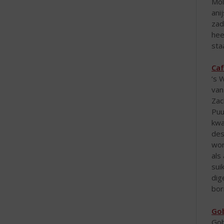
Mol
ani
zad
hee
sta
Caf
‘s 
van
Zac
Puu
kwa
des
wor
als
sui
dig
bor
Gob
Gob