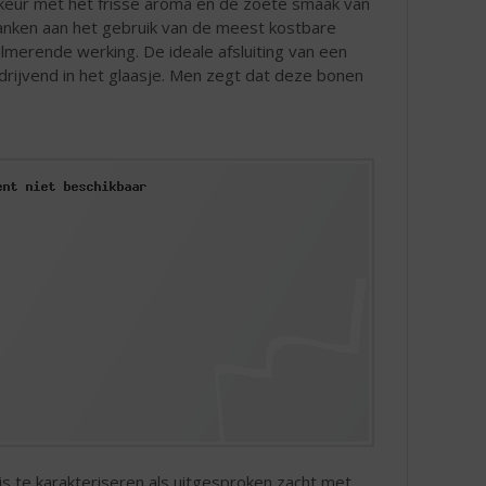
ikeur met het frisse aroma en de zoete smaak van
danken aan het gebruik van de meest kostbare
almerende werking. De ideale afsluiting van een
drijvend in het glaasje. Men zegt dat deze bonen
s te karakteriseren als uitgesproken zacht met