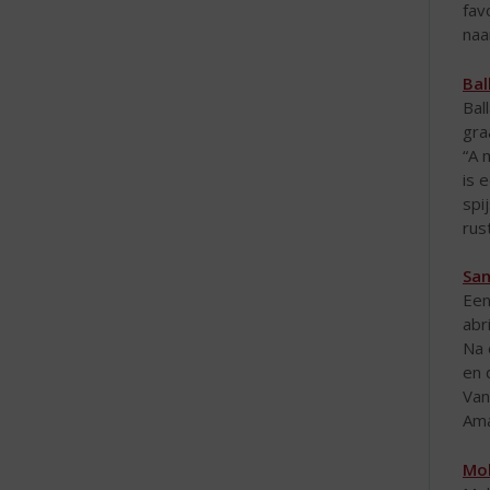
fav
naa
Bal
Bal
gra
“A 
is 
spi
rus
San
Een
abr
Na 
en 
Van
Ama
Mol