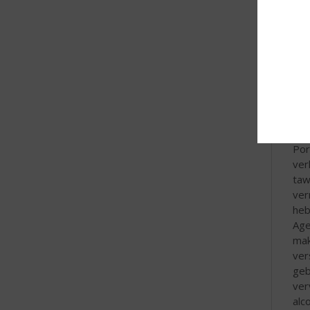
Fri
Spa
Cál
Cál
Cál
ges
ger
div
Por
ver
taw
ver
heb
Age
mak
ver
geb
ver
alc