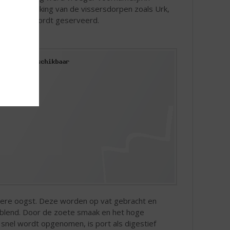
ngere bevolking van de vissersdorpen zoals Urk,
et ijskoud wordt geserveerd.
edere oogst. Deze worden op vat gebracht en
geblend. Door de zoete smaak en het hoge
snel wordt opgenomen, is port als digestief