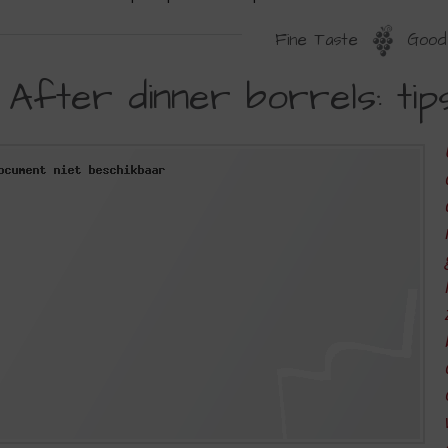
Fine Taste
Good 
FTER
After dinner borrels: tips
INNER
ORRELS:
IPS
N
LAATS
AN
IPS