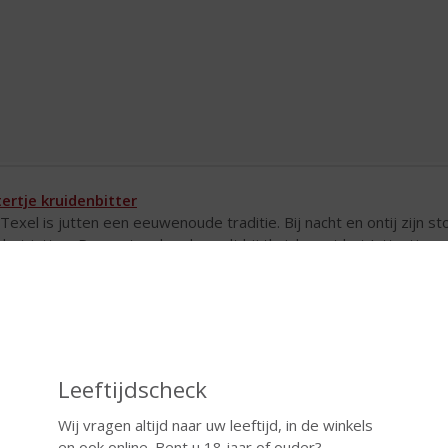
tertje kruidenbitter
Texel is jutten een eeuwenoude traditie. Bij nacht en ontij zijn 
 het jutten. Doornat en koud wordt bij thuiskomst het Juttertje g
iveren de stofwisseling en door de 14 kruiden die het drankje bevat
ieten na een heerlijke maaltijd. Een prima after dinner borreltje dus
duwe Joustra Beerenburg
Beerenburg van de Weduwe Joustra staat een maand te trekken o
edictus, herba card en galiatoer. De exacte samenstelling is en bli
Leeftijdscheck
t voor niets de kwalificatie NOBEL & ECHT meekreeg en zo zal he
ulair bij schippers, vanwege de heilzame werking van het kruide
Wij vragen altijd naar uw leeftijd, in de winkels
gpijn en scheurbuik tegengaan. De van oorsprong Amsterdamse 
en ook online. Bent u 18 jaar of ouder?