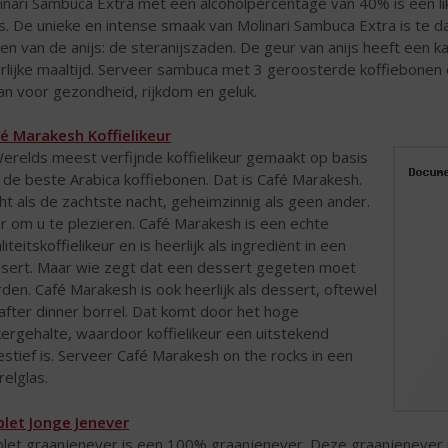
inari Sambuca Extra met een alcoholpercentage van 40% is een l
js. De unieke en intense smaak van Molinari Sambuca Extra is te 
en van de anijs: de steranijszaden. De geur van anijs heeft een k
rlijke maaltijd. Serveer sambuca met 3 geroosterde koffiebonen 
an voor gezondheid, rijkdom en geluk.
é Marakesh Koffielikeur
Werelds meest verfijnde koffielikeur gemaakt op basis
 de beste Arabica koffiebonen. Dat is Café Marakesh.
ht als de zachtste nacht, geheimzinnig als geen ander.
r om u te plezieren. Café Marakesh is een echte
liteitskoffielikeur en is heerlijk als ingrediënt in een
sert. Maar wie zegt dat een dessert gegeten moet
den. Café Marakesh is ook heerlijk als dessert, oftewel
 after dinner borrel. Dat komt door het hoge
kergehalte, waardoor koffielikeur een uitstekend
estief is. Serveer Café Marakesh on the rocks in een
relglas.
let Jonge Jenever
let graanjenever is een 100% graanjenever. Deze graanjenever i