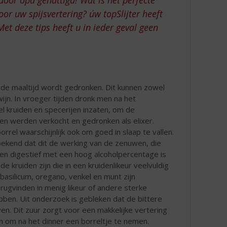
oor uw spijsvertering? úw topSlijter heeft
Met deze tips heeft u in ieder geval geen
 de maaltijd wordt gedronken. Dit kunnen zowel
wijn. In vroeger tijden dronk men na het
l kruiden en specerijen inzaten, om de
ren werden verkocht en gedronken als elixer.
orrel waarschijnlijk ook om goed in slaap te vallen.
 bekend dat dit de werking van de zenuwen, die
 Een digestief met een hoog alcoholpercentage is
e kruiden zijn die in een kruidenlikeur veelvuldig
basilicum, oregano, venkel en munt zijn
erugvinden in menig likeur of andere sterke
ben. Uit onderzoek is gebleken dat de bittere
ven. Dit zuur zorgt voor een makkelijke vertering
 om na het dinner een borreltje te nemen.