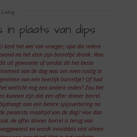
Living
 in plaats van dips
U kent het wel van vroeger; opa die iedere
avond na het eten zijn borreltje dronk. Was
dit uit gewoonte of omdat dit het beste
moment van de dag was om even rustig te
genieten van een heerlijk borreltje? Of had
het wellicht nog een andere reden? Zou het
zo kunnen zijn dat een after dinner borrel
bijdraagt aan een betere spijsvertering na
de zwaarste maaltijd van de dag? Hoe dan
ook, de after dinner borrel is terug van
weggeweest en wordt inmiddels niet alleen
door opa genuttigd! Wat is het perfecte