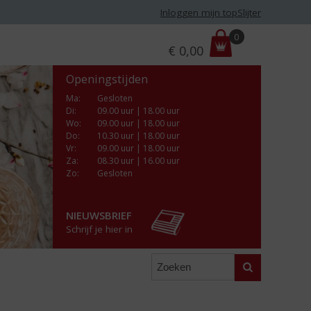
Inloggen mijn topSlijter
P
0
€
0,00
r
i
Openingstijden
j
s
Ma
:
Gesloten
Di
:
09.00 uur | 18.00 uur
:
Wo
:
09.00 uur | 18.00 uur
Do
:
10.30 uur | 18.00 uur
Vr
:
09.00 uur | 18.00 uur
Za
:
08.30 uur | 16.00 uur
Zo:
Gesloten
NIEUWSBRIEF
Schrijf je hier in
Zoeken