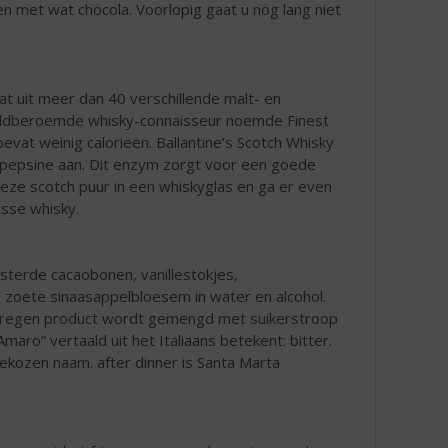
n met wat chocola. Voorlopig gaat u nog lang niet
at uit meer dan 40 verschillende malt- en
ereldberoemde whisky-connaisseur noemde Finest
evat weinig calorieën. Ballantine’s Scotch Whisky
m pepsine aan. Dit enzym zorgt voor een goede
deze scotch puur in een whiskyglas en ga er even
isse whisky.
osterde cacaobonen, vanillestokjes,
n zoete sinaasappelbloesem in water en alcohol.
erkregen product wordt gemengd met suikerstroop
maro” vertaald uit het Italiaans betekent: bitter.
kozen naam. after dinner is Santa Marta