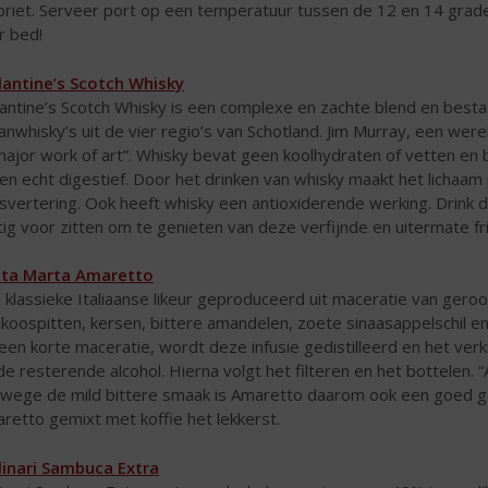
oriet. Serveer port op een temperatuur tussen de 12 en 14 grade
r bed!
lantine’s Scotch Whisky
lantine’s Scotch Whisky is een complexe en zachte blend en besta
anwhisky’s uit de vier regio’s van Schotland. Jim Murray, een w
major work of art”. Whisky bevat geen koolhydraten of vetten en b
een echt digestief. Door het drinken van whisky maakt het lichaa
jsvertering. Ook heeft whisky een antioxiderende werking. Drink 
tig voor zitten om te genieten van deze verfijnde en uitermate fr
ta Marta Amaretto
 klassieke Italiaanse likeur geproduceerd uit maceratie van gero
ikoospitten, kersen, bittere amandelen, zoete sinaasappelschil e
een korte maceratie, wordt deze infusie gedistilleerd en het v
de resterende alcohol. Hierna volgt het filteren en het bottelen. “A
wege de mild bittere smaak is Amaretto daarom ook een goed ge
retto gemixt met koffie het lekkerst.
inari Sambuca Extra