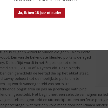
esland gedronken. Tegenwoordig is het heel populair onder de jo
kenburg en Volendam. Dit pittige bittertje smaakt het best als h
Ja, ik ben 18 jaar of ouder
em Port 10 Years Old
em Porto is in 1859 opgericht door António Alves
em. Het bedrijf heeft altijd veel tijd en energie
token in de productie van kwalitatieve Port. Dit heeft
esulteerd in een hoge waardering door de markt en
erse internationale onderscheidingen. Als marktleider in
tugal is er geen winkel te vinden die geen Cálem Porto
koopt. Eén van de bekendste blended ports is de aged
ny. De leeftijd wordt in het Engels op het etiket
meld als 10, 20, 30 of 40 years old. Deze blends
ben dan gemiddeld de leeftijd die op het etiket staat.
d tawny behoort tot de moeilijkste ports om te
en. Hij wordt samengesteld van ports uit
schillende oogstjaren en pas na jarenlange vatrijping
lend en gebotteld. Het begint met een selectie van wijnen na i
volgens telkens geproefd en uiteindelijk tot een perfecte port 
oholpercentage, wat met een volle maag door het lichaam minder 