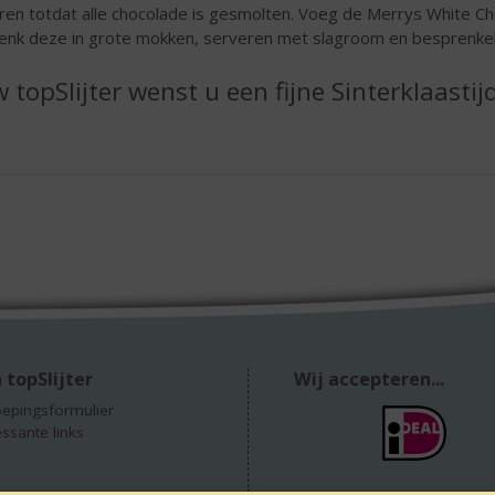
ren totdat alle chocolade is gesmolten. Voeg de Merrys White C
enk deze in grote mokken, serveren met slagroom en besprenke
 topSlijter wenst u een fijne Sinterklaastij
 topSlijter
Wij accepteren...
epingsformulier
essante links