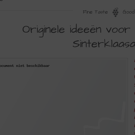
Fine Taste
Good 
RIGINELE
Originele ideeën voor
DEEËN
Sinterklaas
OOR
EN
OLWASSEN
INTERKLAASAVOND