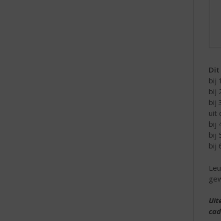
Dit
bij
bij
bij
uit
bij
bij
bij
Leu
gew
Uit
cad