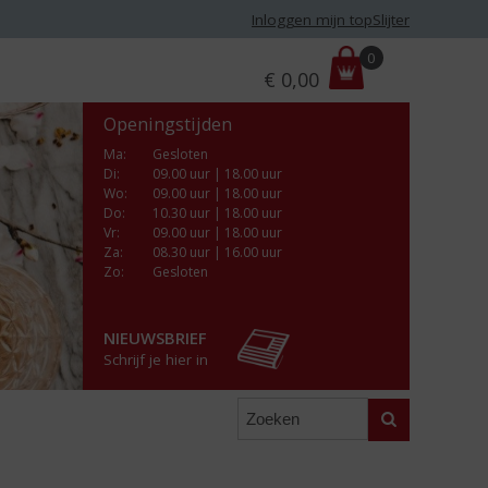
Inloggen mijn topSlijter
P
0
€
0,00
r
i
Openingstijden
j
s
Ma
:
Gesloten
Di
:
09.00 uur | 18.00 uur
:
Wo
:
09.00 uur | 18.00 uur
Do
:
10.30 uur | 18.00 uur
Vr
:
09.00 uur | 18.00 uur
Za
:
08.30 uur | 16.00 uur
Zo:
Gesloten
NIEUWSBRIEF
Schrijf je hier in
Zoeken