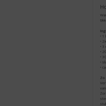
Ho
War
tik
Ing
• 1 
• 2
• 3 
• 2
• 3
• s
• c
Zo 
Ver
van
Zor
ste
stu