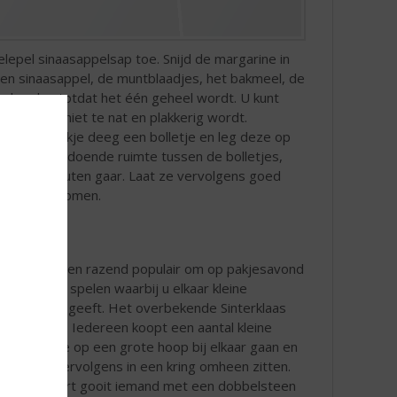
lepel sinaasappelsap toe. Snijd de margarine in
en sinaasappel, de muntblaadjes, het bakmeel, de
w handen totdat het één geheel wordt. U kunt
lk geval niet te nat en plakkerig wordt.
ol van elk stukje deeg een bolletje en leg deze op
org voor voldoende ruimte tussen de bolletjes,
veer 15 minuten gaar. Laat ze vervolgens goed
it de oven komen.
Het is al jaren razend populair om op pakjesavond
een spel te spelen waarbij u elkaar kleine
cadeautjes geeft. Het overbekende Sinterklaas
dobbelspel. Iedereen koopt een aantal kleine
cadeaus die op een grote hoop bij elkaar gaan en
gaat hier vervolgens in een kring omheen zitten.
Om de beurt gooit iemand met een dobbelsteen