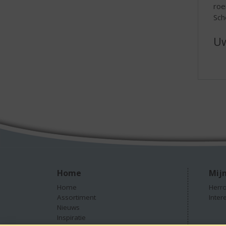
roe
Sch
Uw
Home
Mijn
Home
Herro
Assortiment
Inter
Nieuws
Inspiratie