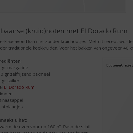
baanse (kruid)noten met El Dorado Rum
terklaasavond kan niet zonder kruidnootjes. Met dit recept worden
der traditionele koekkruiden. Voor het bakken van ongeveer 40 k
rediënten:
0 gr margarine
00 gr zelfrijzend bakmeel
0 gr suiker
 el
El Dorado Rum
 limoen
 sinaasappel
untblaadjes
maakt u het:
warm de oven voor op 160 ºC. Rasp de schil
 een halve limoen en de schil van een kwart