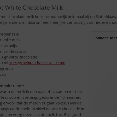
t White Chocolate Milk
me chocolademelk hoort er natuurlijk helemaal bij op Sinterklaasa
keltje anders en daarom een heerlijke verrassing voor iedere choc
rediënten:
lt volle melk
x steranijs
el vanillesiroop
00 gr witte chocolade
00 ml
Merrys White Chocolate Cream
lagroom
acao
maakt u het:
warm de melk in een pannetje, samen met de
illesiroop en steranijs gedurende 10 minuten.
g ervoor dat de melk niet gaat koken. Haal de
ranijs uit de melk. Brokkel de witte chocolade in
kjes en voeg deze aan de melk toe. Blijf goed