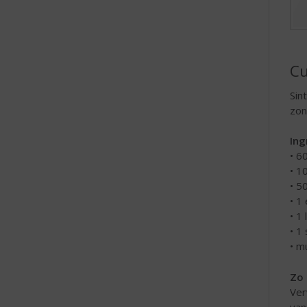
e
Cu
Sin
zon
Ing
• 6
• 1
• 5
• 1
• 1
• 1
• m
Zo 
Ver
van