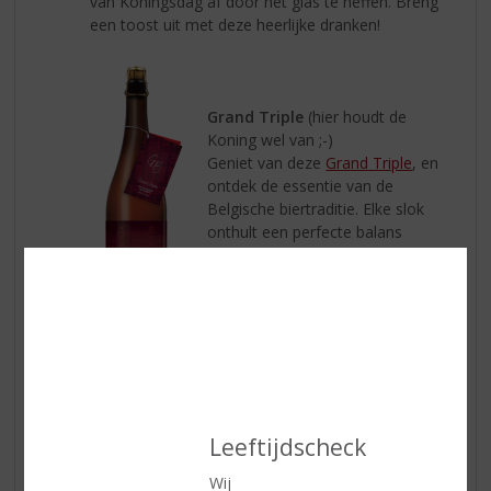
van Koningsdag af door het glas te heffen. Breng
een toost uit met deze heerlijke dranken!
Grand Triple
(hier houdt de
Koning wel van ;-)
Geniet van deze
Grand Triple
, en
ontdek de essentie van de
Belgische biertraditie. Elke slok
onthult een perfecte balans
tussen krachtige smaken en
verfijnde aroma’s, met een
karakter dat zowel kenmerkend
als verrassend is.
Leeftijdscheck
Les 4 Pierres Pinot Grigio
Wij
Fris en vriendelijk. De kleur is