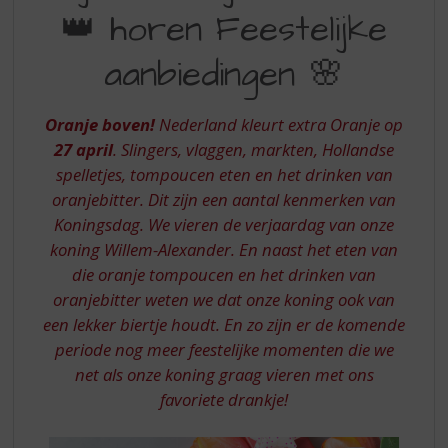
S
👑 horen Feestelijke
HOREN
p
r
FEESTELIJKE
aanbiedingen 🌸
i
AANBIEDINGEN
n
g
Oranje boven!
Nederland kleurt extra Oranje op
n
27 april
. Slingers, vlaggen, markten, Hollandse
a
a
spelletjes, tompoucen eten en het drinken van
r
oranjebitter. Dit zijn een aantal kenmerken van
d
Koningsdag. We vieren de verjaardag van onze
e
koning Willem-Alexander. En naast het eten van
n
die oranje tompoucen en het drinken van
a
v
oranjebitter weten we dat onze koning ook van
i
een lekker biertje houdt. En zo zijn er de komende
g
periode nog meer feestelijke momenten die we
a
net als onze koning graag vieren met ons
t
favoriete drankje!
i
e