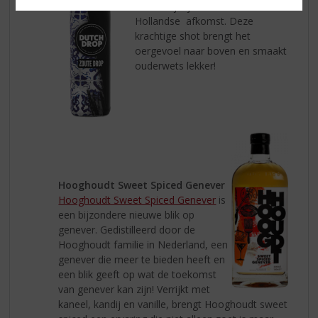
modern jasje en is van 100%
Hollandse afkomst. Deze
krachtige shot brengt het
oergevoel naar boven en smaakt
ouderwets lekker!
Hooghoudt Sweet Spiced Genever
Hooghoudt Sweet Spiced Genever
is
een bijzondere nieuwe blik op
genever. Gedistilleerd door de
Hooghoudt familie in Nederland, een
genever die meer te bieden heeft en
een blik geeft op wat de toekomst
van genever kan zijn! Verrijkt met
kaneel, kandij en vanille, brengt Hooghoudt sweet