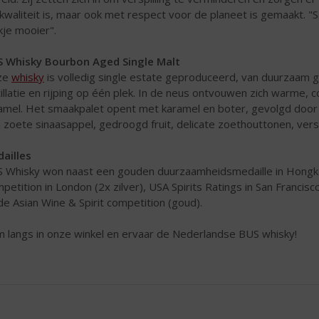
kwaliteit is, maar ook met respect voor de planeet is gemaakt. 
kje mooier".
 Whisky Bourbon Aged Single Malt
ze
whisky
is volledig single estate geproduceerd, van duurzaam 
tillatie en rijping op één plek. In de neus ontvouwen zich warme,
amel. Het smaakpalet opent met karamel en boter, gevolgd door 
h zoete sinaasappel, gedroogd fruit, delicate zoethouttonen, ver
ailles
 Whisky won naast een gouden duurzaamheidsmedaille in Hongkon
petition in London (2x zilver), USA Spirits Ratings in San Francisc
de Asian Wine & Spirit competition (goud).
 langs in onze winkel en ervaar de Nederlandse BUS whisky!