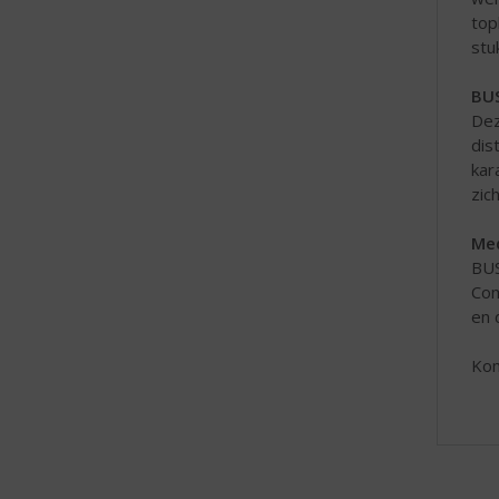
top
stu
BUS
De
dis
kar
zic
Med
BUS
Com
en 
Kom