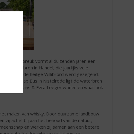
u
De Peelrandbreuk vormt al duizenden jaren een
 Zoals de bron in Handel, die jaarlijks vele
erluidt door de heilige Willibrord werd gezegend.
et buurtschap Bus in Nistelrode ligt de waterbron
 Dennis Hurkmans & Ezra Leeger wonen en waar ook
n het maken van whisky. Door duurzame landbouw
zij actief bij aan het behoud van de natuur,
e gemeenschap en werken zij samen aan een betere
voor dat elke fles whisky niet alleen van