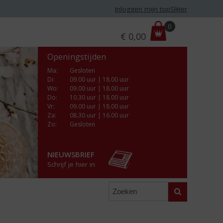
Inloggen mijn topSlijter
P
0
€
0,00
r
i
Openingstijden
j
s
Ma
:
Gesloten
Di
:
09.00 uur | 18.00 uur
:
Wo
:
09.00 uur | 18.00 uur
Do
:
10.30 uur | 18.00 uur
Vr
:
09.00 uur | 18.00 uur
Za
:
08.30 uur | 16.00 uur
Zo:
Gesloten
NIEUWSBRIEF
Schrijf je hier in
Zoeken