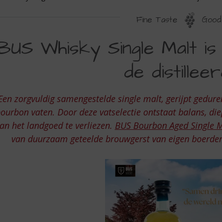
Fine Taste
Good 
US
BUS Whisky Single Malt is
HISKY
de distilleer
INGLE
ALT
Een zorgvuldig samengestelde single malt, gerijpt gedurende
ourbon vaten. Door deze vatselectie ontstaat balans, di
ET
an het landgoed te verliezen.
BUS Bourbon Aged Single M
UNDAMENT
van duurzaam geteelde brouwgerst van eigen boerderij t
AN
E
ISTILLEERDERIJ