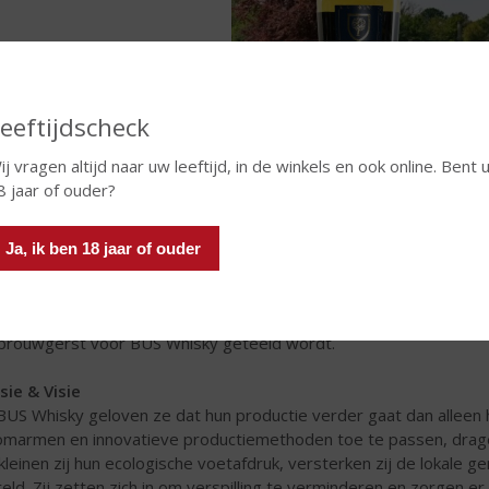
eeftijdscheck
ij vragen altijd naar uw leeftijd, in de winkels en ook online. Bent 
8 jaar of ouder?
S Whisky" is genoemd naar de waterbron van de distilleerderij. 
uurlijke formatie van wijstwaterbronnen in het Oosten van Brabant.
Ja, ik ben 18 jaar of ouder
grims en gelovigen trekt. En de Willibrordusput in Oss, die naar v
stwaterbronnen dragen een rijke geschiedenis met zich mee. In h
 de whiskystokerij op het erf van de boerderij waar eigenaren
brouwgerst voor BUS Whisky geteeld wordt.
sie & Visie
 BUS Whisky geloven ze dat hun productie verder gaat dan allee
omarmen en innovatieve productiemethoden toe te passen, dragen 
kleinen zij hun ecologische voetafdruk, versterken zij de lokal
eld. Zij zetten zich in om verspilling te verminderen en zorgen er 