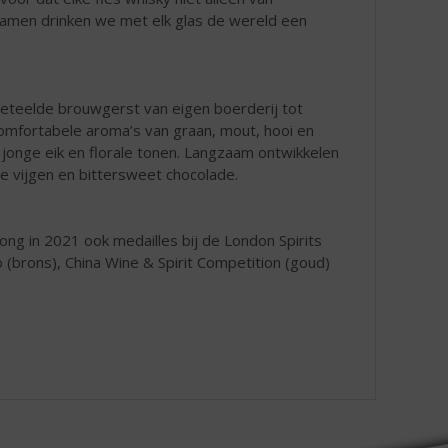
"Samen drinken we met elk glas de wereld een
geteelde brouwgerst van eigen boerderij tot
 comfortabele aroma’s van graan, mout, hooi en
jonge eik en florale tonen. Langzaam ontwikkelen
se vijgen en bittersweet chocolade.
g in 2021 ook medailles bij de London Spirits
o (brons), China Wine & Spirit Competition (goud)