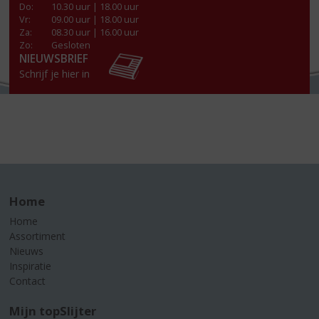
Do
:
10.30 uur | 18.00 uur
Vr
:
09.00 uur | 18.00 uur
Za
:
08.30 uur | 16.00 uur
Zo:
Gesloten
NIEUWSBRIEF
Schrijf je hier in
Home
Home
Assortiment
Nieuws
Inspiratie
Contact
Mijn topSlijter