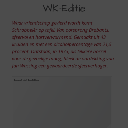
S
WK-Editie
WK-
p
r
EDITIE
i
Waar vriendschap gevierd wordt komt
n
Schrobbelèr
op tafel. Van oorsprong Brabants,
g
sfeervol en hartverwarmend. Gemaakt uit 43
n
a
kruiden en met een alcoholpercentage van 21,5
a
procent. Ontstaan, in 1973, als lekkere borrel
r
voor de gevoelige maag, bleek de ontdekking van
d
Jan Wassing een gewaardeerde sfeerverhoger.
e
n
a
v
i
g
a
t
i
e