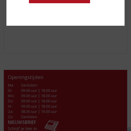
Top dit af met de room en garneer met een beetje
nootmuskaat.
Gártha!
Openingstijden
Ma
:
Gesloten
Di
:
09.00 uur | 18.00 uur
Wo
:
09.00 uur | 18.00 uur
Do
:
09.00 uur | 18.00 uur
Vr
:
09.00 uur | 18.00 uur
Za
:
08.30 uur | 16.00 uur
Zo:
Gesloten
NIEUWSBRIEF
Schrijf je hier in