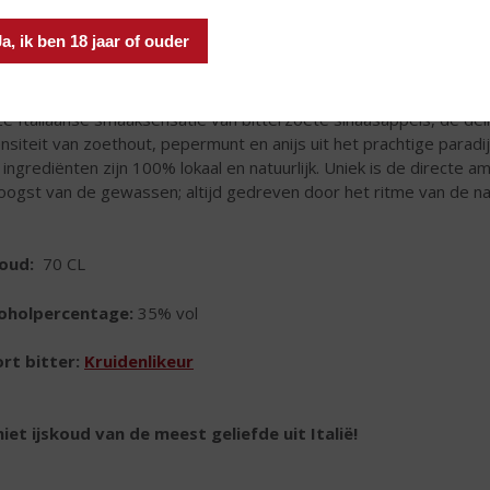
Ja, ik ben 18 jaar of ouder
e Italiaanse smaaksensatie van bitterzoete sinaasappels, de del
ensiteit van zoethout, pepermunt en anijs uit het prachtige paradijs
e ingrediënten zijn 100% lokaal en natuurlijk. Uniek is de directe a
oogst van de gewassen; altijd gedreven door het ritme van de na
houd:
70 CL
coholpercentage:
35% vol
rt bitter:
Kruidenlikeur
iet ijskoud van
de meest geliefde uit Italië!