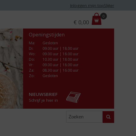
Inloggen mijn topSlijter
P
0
€
0,00
r
i
Openingstijden
j
s
Ma
:
Gesloten
Di
:
09.00 uur | 18.00 uur
:
Wo
:
09.00 uur | 18.00 uur
Do
:
10.30 uur | 18.00 uur
Vr
:
09.00 uur | 18.00 uur
Za
:
08.30 uur | 16.00 uur
Zo:
Gesloten
NIEUWSBRIEF
Schrijf je hier in
Zoeken