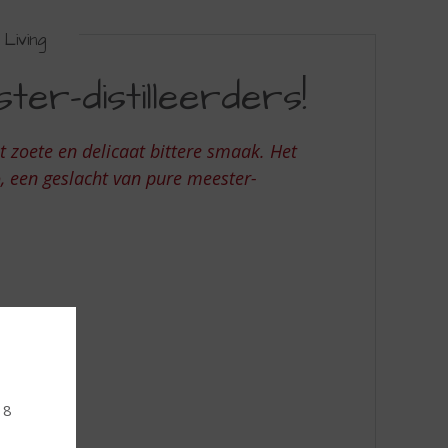
Living
er-distilleerders!
t zoete en delicaat bittere smaak. Het
 een geslacht van pure meester-
18