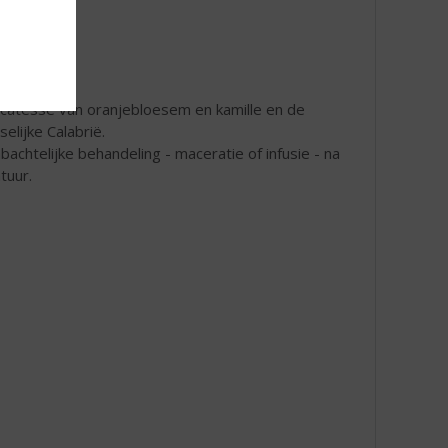
icatesse van oranjebloesem en kamille en de
elijke Calabrië.
mbachtelijke behandeling - maceratie of infusie - na
tuur.