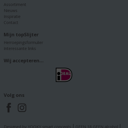
Assortiment
Nieuws
Inspiratie
Contact
Mijn topSlijter
Herroepingsformulier
Interessante links
Wij accepteren...
Volg ons
F
I
a
n
Designed by YOOKY smart concepts
GEEN 18 GEEN alcohol