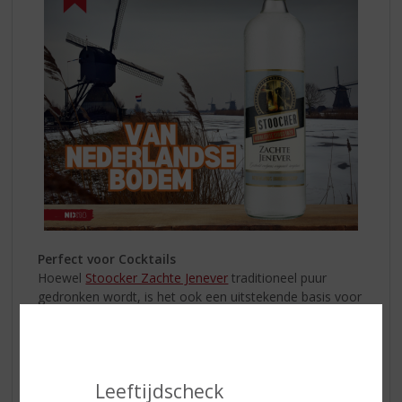
Perfect voor Cocktails
Hoewel
Stoocker Zachte Jenever
traditioneel puur
gedronken wordt, is het ook een uitstekende basis voor
diverse cocktails. De zachte en subtiele smaak biedt
een veelzijdige basis die goed combineert met andere
ingrediënten. Probeer eens een jenever-cocktail met
tonic en een schijfje limoen voor een verfrissende twist!
Leeftijdscheck