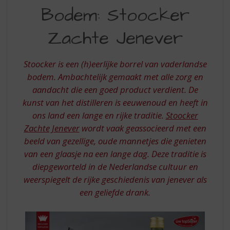
S
Bodem: Stoocker
BODEM
p
r
STOOCKER
Zachte Jenever
i
ZACHTE
n
g
JENEVER
Stoocker is een (h)eerlijke borrel van vaderlandse
n
bodem. Ambachtelijk gemaakt met alle zorg en
a
a
aandacht die een goed product verdient. De
r
kunst van het distilleren is eeuwenoud en heeft in
d
ons land een lange en rijke traditie.
Stoocker
e
Zachte Jenever
wordt vaak geassocieerd met een
n
beeld van gezellige, oude mannetjes die genieten
a
v
van een glaasje na een lange dag. Deze traditie is
i
diepgeworteld in de Nederlandse cultuur en
g
weerspiegelt de rijke geschiedenis van jenever als
a
een geliefde drank.
t
i
e