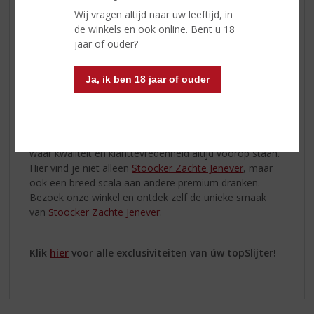
Van Nederlandse Bodem
Wij vragen altijd naar uw leeftijd, in
Stoocker Zachte Jenever
is een trots product van
de winkels en ook online. Bent u 18
Nederlandse bodem. Met een diep respect voor traditie
jaar of ouder?
en vakmanschap, wordt deze jenever volgens
authentieke methoden geproduceerd. Het resultaat is
een drank die de essentie van de Nederlandse
Ja, ik ben 18 jaar of ouder
distilleerkunst belichaamt.
Exclusiviteit van úw topSlijter!
Deze exclusieve jenever is verkrijgbaar bij úw topSlijter,
waar kwaliteit en klanttevredenheid altijd voorop staan.
Hier vind je niet alleen
Stoocker Zachte Jenever
, maar
ook een breed scala aan andere premium dranken.
Bezoek onze winkel en ontdek zelf de unieke smaak
van
Stoocker Zachte Jenever
.
Klik
hier
voor alle exclusiviteiten van úw topSlijter!