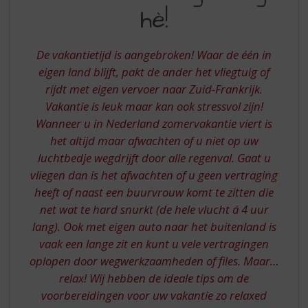
S
hè!
HE
p
r
i
De vakantietijd is aangebroken! Waar de één in
n
eigen land blijft, pakt de ander het vliegtuig of
g
rijdt met eigen vervoer naar Zuid-Frankrijk.
n
a
Vakantie is leuk maar kan ook stressvol zijn!
a
Wanneer u in Nederland zomervakantie viert is
r
het altijd maar afwachten of u niet op uw
d
luchtbedje wegdrijft door alle regenval. Gaat u
e
vliegen dan is het afwachten of u geen vertraging
n
a
heeft of naast een buurvrouw komt te zitten die
v
net wat te hard snurkt (de hele vlucht á 4 uur
i
lang). Ook met eigen auto naar het buitenland is
g
vaak een lange zit en kunt u vele vertragingen
a
oplopen door wegwerkzaamheden of files. Maar…
t
i
relax! Wij hebben de ideale tips om de
e
voorbereidingen voor uw vakantie zo relaxed