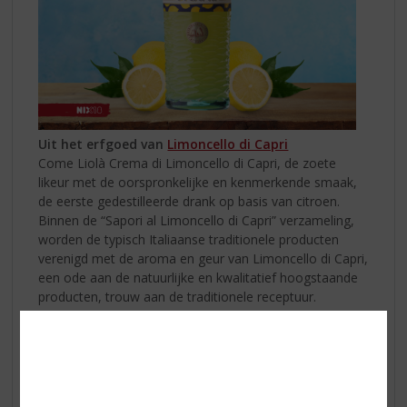
Uit het erfgoed van
Limoncello di Capri
Come Liolà Crema di Limoncello di Capri, de zoete
likeur met de oorspronkelijke en kenmerkende smaak,
de eerste gedestilleerde drank op basis van citroen.
Binnen de “Sapori al Limoncello di Capri” verzameling,
worden de typisch Italiaanse traditionele producten
verenigd met de aroma en geur van Limoncello di Capri,
een ode aan de natuurlijke en kwalitatief hoogstaande
producten, trouw aan de traditionele receptuur.