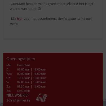
Uiteraard hebben wij nog veel meer lekkers! Het is net
waar u van houdt 😉
Klik
hier
voor het assortiment.
Geniet maar drink met
mate.
Openingstijden
Ma
:
Gesloten
Di
:
09.00 uur | 18.00 uur
Wo
:
09.00 uur | 18.00 uur
Do
:
10.30 uur | 18.00 uur
Vr
:
09.00 uur | 18.00 uur
Za
:
08.30 uur | 16.00 uur
Zo:
Gesloten
NIEUWSBRIEF
Schrijf je hier in