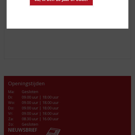
Schenk er 1 deel citroensiroop base bij
Top af met 3 delen bruiswater
Garneer met een schijfje citroen en limoen
Enjoy!
Openingstijden
Ma
:
Gesloten
Di
:
09.00 uur | 18.00 uur
Wo
:
09.00 uur | 18.00 uur
Do
:
09.00 uur | 18.00 uur
Vr
:
09.00 uur | 18.00 uur
Za
:
08.30 uur | 16.00 uur
Zo:
Gesloten
NIEUWSBRIEF