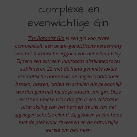
S
complexe en
GIN
p
r
EEN
evenwichtige Gin.
i
COMPLEXE
n
g
EN
The Botanist Gin
is een gin van grote
n
EVENWICHTIGE
complexiteit, een avant-gardistische verkenning
a
a
van het botanische erfgoed van het eiland Islay.
GIN
r
Tijdens een extreem langzaam distillatieproces
d
sublimeren 22 met de hand geplukte lokale
e
aromatische botanicals de negen traditionele
n
bessen, basten, zaden en schillen die gewoonlijk
a
v
worden gebruikt bij de productie van gin. Deze
i
eerste en unieke Islay dry gin is een zeldzame
g
uitdrukking van het hart en de ziel van het
a
afgelegen schotse eiland. Zij geloven in een band
t
met de plek waar zij wonen en de natuurlijke
i
e
wereld om hen heen.