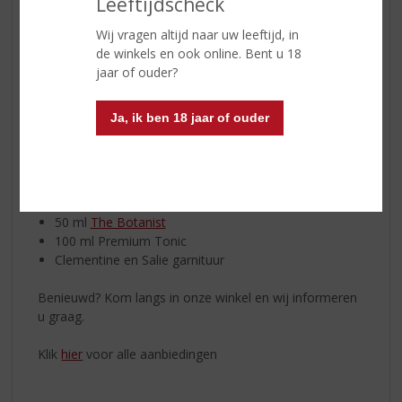
Leeftijdscheck
geprikkeld door een rond mondgevoel en frisse citrus.
De afdronk is ontspannen en evenwichtig.
Wij vragen altijd naar uw leeftijd, in
de winkels en ook online. Bent u 18
De Bruichladdich distilleerderij, waar
­The Botanist gin
jaar of ouder?
wordt geproduceerd, is B Corp gecertificeerd; zij houdt
zich aan gedetailleerde normen inzake sociale en
Ja, ik ben 18 jaar of ouder
milieuprestaties, verantwoordingsplicht en
transparantie.
THE BOTANIST & TONIC: CLEMENTINE EN SALIE
50 ml
The Botanist
100 ml Premium Tonic
Clementine en Salie garnituur
Benieuwd? Kom langs in onze winkel en wij informeren
u graag.
Klik
hier
voor alle aanbiedingen