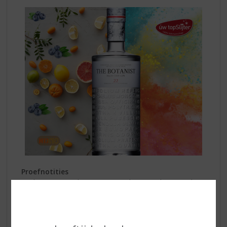
Proefnotities
Zacht en satijnachtig, met een rijke en zachte smaak,
glijdt deze gin over het gehemelte. Onmiddellijk komt
een bouquet van kruiden, jeneverbes en zoete citrus
door. Fris bij het binnenkomen en vervolgens
verwarmend in de mond, worden de smaakpapillen