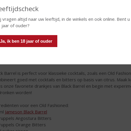
eeftijdscheck
j vragen altijd naar uw leeftijd, in de winkels en ook online. Bent u
 jaar of ouder?
Ja, ik ben 18 jaar of ouder
ck Barrel is perfect voor klassieke cocktails, zoals een Old Fash
bineert goed met cocktails en bitters op basis van citrus. Maak
s onze favoriete drankjes van Black Barrel en begin met experime
ronken worden!
rediënten voor een Old Fashioned:
 ml
Jameson Black Barrel
ruppels Angostura Bitters
ruppels Orange Bitters