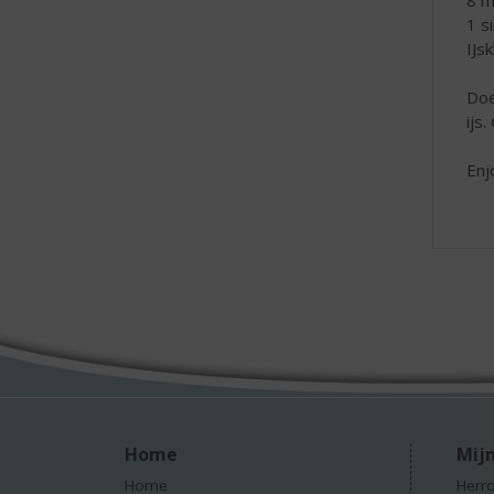
8 m
1 s
IJs
Doe
ijs
Enj
Home
Mijn
Home
Herro