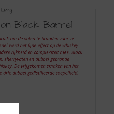
Living
on Black Barrel
bruik om de vaten te branden voor ze
nel werd het fijne effect op de whiskey
ndere rijkheid en complexiteit mee. Black
en, sherryvaten en dubbel gebrande
 whiskey. De vrijgekomen smaken van het
drie dubbel gedistilleerde soepelheid.