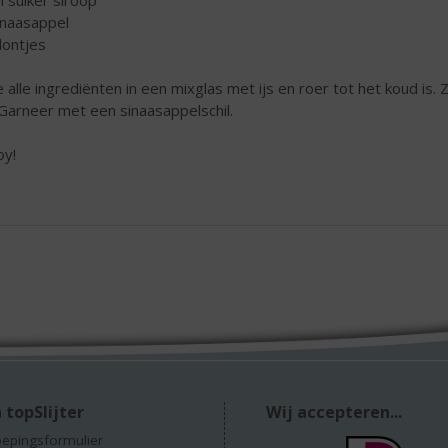
l suiker siroop
inaasappel
klontjes
 alle ingrediënten in een mixglas met ijs en roer tot het koud is
. Garneer met een sinaasappelschil.
oy!
 topSlijter
Wij accepteren...
epingsformulier