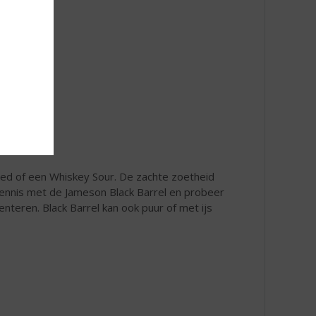
ioned of een Whiskey Sour. De zachte zoetheid
 kennis met de Jameson Black Barrel en probeer
nteren. Black Barrel kan ook puur of met ijs