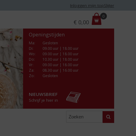
Inloggen mijn topSlijter
P
0
€
0,00
r
i
Openingstijden
j
s
Ma
:
Gesloten
Di
:
09.00 uur | 18.00 uur
:
Wo
:
09.00 uur | 18.00 uur
Do
:
10.30 uur | 18.00 uur
Vr
:
09.00 uur | 18.00 uur
Za
:
08.30 uur | 16.00 uur
Zo:
Gesloten
NIEUWSBRIEF
Schrijf je hier in
Zoeken