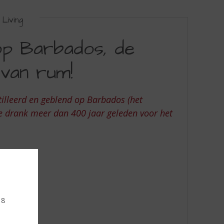
Living
p Barbados, de
van rum!
lleerd en geblend op Barbados (het
e drank meer dan 400 jaar geleden voor het
18