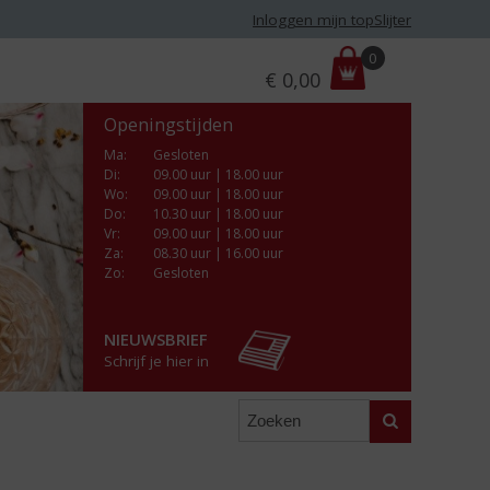
Inloggen mijn topSlijter
P
0
€
0,00
r
i
Openingstijden
j
s
Ma
:
Gesloten
Di
:
09.00 uur | 18.00 uur
:
Wo
:
09.00 uur | 18.00 uur
Do
:
10.30 uur | 18.00 uur
Vr
:
09.00 uur | 18.00 uur
Za
:
08.30 uur | 16.00 uur
Zo:
Gesloten
NIEUWSBRIEF
Schrijf je hier in
Zoeken