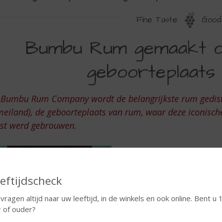
Fine Taste
Good 
UMBU
Bumbu Rum gemaakt o
UM
geboorteplaats 
EMAAKT
P
j Bumbu Rum Company wordt de belangrijkste rum gedisti
ARBADOS,
eiland), de geboorteplaats van rum, waar deze iconisch
E
rst werd gebrouwen.
EBOORTEPLAATS
AN
UM
eftijdscheck
 vragen altijd naar uw leeftijd, in de winkels en ook online. Bent u 
r of ouder?