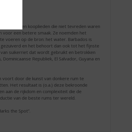
zeelieden en kooplieden die niet tevreden waren
den voor een betere smaak. Ze noemden het
g te voeren op de bron: het water. Barbados is
e gezuiverd en het behoort dan ook tot het fijnste
van suikerriet dat wordt gebruikt en betrokken
ca, Dominicaanse Republiek, El Salvador, Guyana en
n voort door de kunst van donkere rum te
tten. Het resultaat is (o.a.) deze bekroonde
en aan de rijkdom en complexiteit die de
uctie van de beste rums ter wereld.
arks the Spot”.