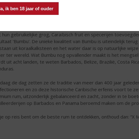
a, ik ben 18 jaar of ouder
 erfgoed van
Bumbu
voert terug naar de 16e en 17e eeuw, toen 
 hun gebruikelijke grog, Caraïbisch fruit en specerijen toevoeg
ultaat 'Bumbu'. De unieke kwaliteit van Bumbu is uiteindelijk teru
staan uit koraalkalksteen en het water daar is op natuurlijke wijz
er ter wereld. Wat Bumbu nog opvallender maakt is het mengsel 
dt uit acht landen, te weten Barbados, Belize, Brazilië, Costa Ri
duras.
daag de dag zetten ze de traditie van meer dan 400 jaar gelede
fectioneren en zo deze historische Caribische erfenis voort te ze
mium rum, uitzonderlijk gebalanceerd en zacht, zonder in te boet
tilleerderijen op Barbados en Panama beroemd maken om de prod
 je op reis bent om de beste rum te ontdekken, onthoud dan: “X M