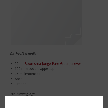
Dit heeft u nodig:
50 ml
Boomsma Jonge Pure Graanjenever
120 ml troebele appelsap
25 ml limoensap
Appel
Limoen
The making off:
Vul een longdrink glas met ijs en voeg de jenever met
het limoensap toe. Schenk vervolgens de troebele