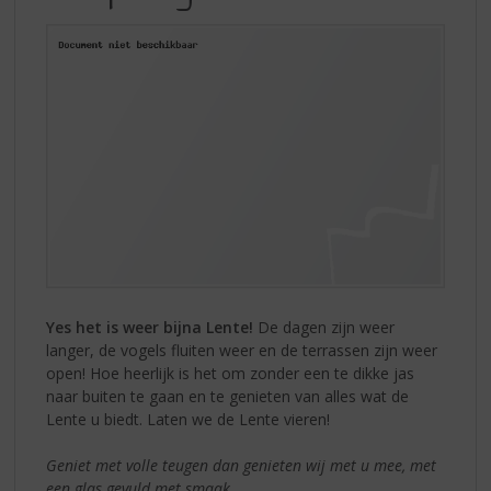
S
IN
p
r
THE
i
AIR!
n
g
n
a
a
r
d
e
n
a
v
Yes het is weer bijna Lente!
De dagen zijn weer
i
langer, de vogels fluiten weer en de terrassen zijn weer
g
open! Hoe heerlijk is het om zonder een te dikke jas
a
naar buiten te gaan en te genieten van alles wat de
t
Lente u biedt. Laten we de Lente vieren!
i
e
Geniet met volle teugen dan genieten wij met u mee, met
een glas gevuld met smaak.