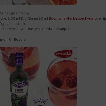
Vul het glas met ijs
Schenk 30 ml Dry Gin en 30 ml
Boomsma vlierbessenlikeur
over ij
Top af met tonic
Garneer met wat partjes bloedsinaasappel
men Kir Royale