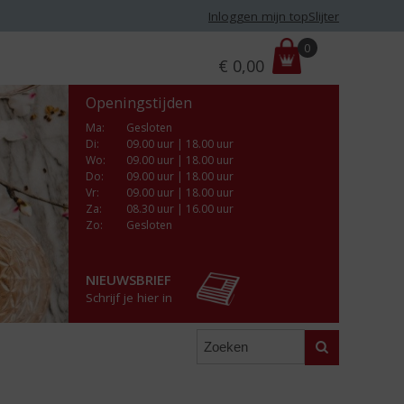
Inloggen mijn topSlijter
P
0
€
0,00
r
i
Openingstijden
j
s
Ma
:
Gesloten
Di
:
09.00 uur | 18.00 uur
:
Wo
:
09.00 uur | 18.00 uur
Do
:
09.00 uur | 18.00 uur
Vr
:
09.00 uur | 18.00 uur
Za
:
08.30 uur | 16.00 uur
Zo:
Gesloten
NIEUWSBRIEF
Schrijf je hier in
Zoeken