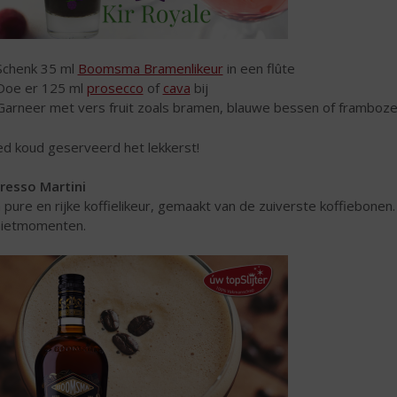
Schenk 35 ml
Boomsma Bramenlikeur
in een flûte
Doe er 125 ml
prosecco
of
cava
bij
Garneer met vers fruit zoals bramen, blauwe bessen of framboz
d koud geserveerd het lekkerst!
resso Martini
 pure en rijke koffielikeur, gemaakt van de zuiverste koffiebon
ietmomenten.