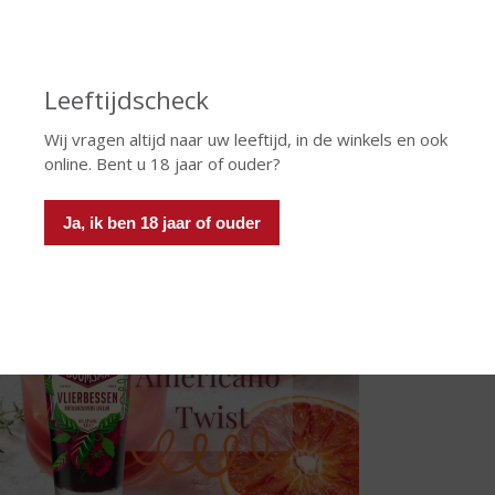
Vul een tumblerglas met ijs
Schenk er 50 ml
Boomsma limoenlikeur
(met eventueel wat gin) bi
Top daarna af met tonic
Garneer met limoen en munt, zoveel als u lekker vindt
Leeftijdscheck
ricano twist
Wij vragen altijd naar uw leeftijd, in de winkels en ook
 klassieker in een nieuw bitterzoet jasje: de Americano Twist! Een 
online. Bent u 18 jaar of ouder?
Ja, ik ben 18 jaar of ouder