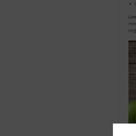
Lim
Hee
nog