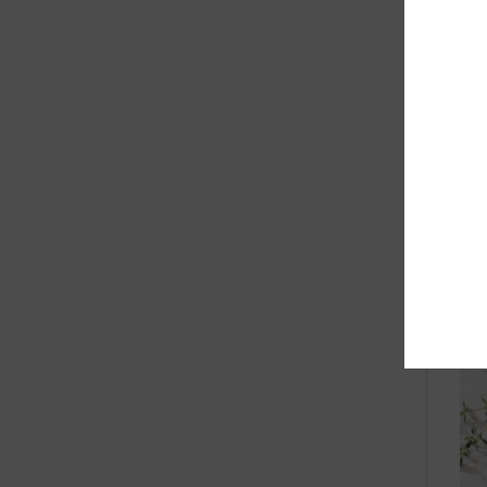
Ame
Een