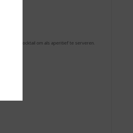
j
heerlijke cocktail om als aperitief te serveren.