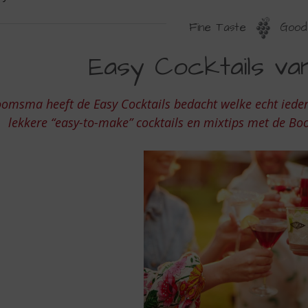
Fine Taste
Good 
ASY
Easy Cocktails v
OCKTAILS
AN
omsma heeft de Easy Cocktails bedacht welke echt iede
OOMSMA
lekkere “easy-to-make” cocktails en mixtips met de Bo