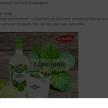
Garneer met wat sinaasappel
e tonic
rlijk verfrissende cocktail met de friszoete smaak van limoen e
 een paar druppels Dry Gin toe voor een extra bite.