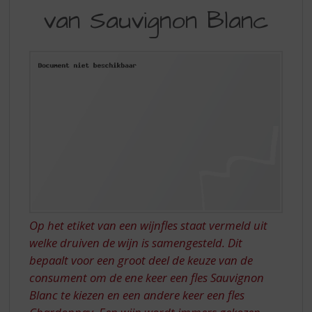
S
van Sauvignon Blanc
SMAKEN
p
r
VAN
i
SAUVIGNON
n
g
BLANC
n
a
a
r
d
e
n
a
v
i
Op het etiket van een wijnfles staat vermeld uit
g
welke druiven de wijn is samengesteld. Dit
a
bepaalt voor een groot deel de keuze van de
t
consument om de ene keer een fles Sauvignon
i
Blanc te kiezen en een andere keer een fles
e