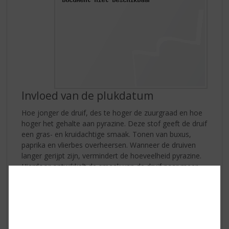
Invloed van de plukdatum
Hoe jonger de druif, des te hoger de zuurgraad en hoe
hoger het gehalte aan pyrazine. Deze stof geeft de druif
een gras- en kruidachtige smaak. Tonen van buxus,
paprika en vlierbes overheersen. Wanneer de druiven
langer gerijpt zijn, vermindert de hoeveelheid pyrazine.
Hierdoor ontwikkelt de smaak van de druif naar meer
fruitige tonen van passievrucht en kruisbes. Overrijpe
druiven kunnen zelfs tonen ontwikkelen van meloen.