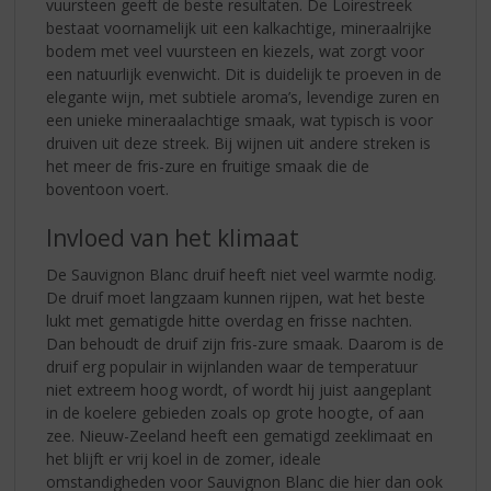
vuursteen geeft de beste resultaten. De Loirestreek
bestaat voornamelijk uit een kalkachtige, mineraalrijke
bodem met veel vuursteen en kiezels, wat zorgt voor
een natuurlijk evenwicht. Dit is duidelijk te proeven in de
elegante wijn, met subtiele aroma’s, levendige zuren en
een unieke mineraalachtige smaak, wat typisch is voor
druiven uit deze streek. Bij wijnen uit andere streken is
het meer de fris-zure en fruitige smaak die de
boventoon voert.
Invloed van het klimaat
De Sauvignon Blanc druif heeft niet veel warmte nodig.
De druif moet langzaam kunnen rijpen, wat het beste
lukt met gematigde hitte overdag en frisse nachten.
Dan behoudt de druif zijn fris-zure smaak. Daarom is de
druif erg populair in wijnlanden waar de temperatuur
niet extreem hoog wordt, of wordt hij juist aangeplant
in de koelere gebieden zoals op grote hoogte, of aan
zee. Nieuw-Zeeland heeft een gematigd zeeklimaat en
het blijft er vrij koel in de zomer, ideale
omstandigheden voor Sauvignon Blanc die hier dan ook