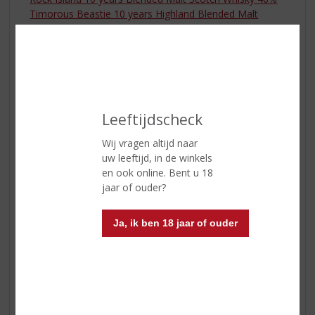
Timorous Beastie 10 years Highland Blended Malt
Scotch Whisky 46.8%
Klik
hier
voor nog meer whisky’s
Leeftijdscheck
Wij vragen altijd naar
uw leeftijd, in de winkels
en ook online. Bent u 18
jaar of ouder?
Ja, ik ben 18 jaar of ouder
Borrelavond
Lekker borrelen. Geen planning, gewoon een fijne
avond zonder toeters en bellen. Ontspannen met een