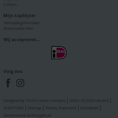
Contact
Mijn topSlijter
Herroepingsformulier
Interessante links
Wij accepteren...
Volg ons
F
I
a
n
Designed by YOOKY smart concepts
GEEN 18 GEEN alcohol
c
s
IDIN/ITSME
sitemap
Privacy Statement
Disclaimer
Verantwoord alcoholgebruik