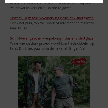
neutje en nootjes. Voor deze avond hebben wij ook
zeker wat lekkers en leuks om te geven!
Nozem Oil geschenkverpakking inclusief 2 shotglazen
Drink het puur, ‘on the rocks’ of mix met een frisdrank
naar keuze.
Schrobbelèr geschenkverpakking inclusief 2 shotglazen
Waar vriendschap gevierd wordt komt Schrobbelèr op
tafel. Drink het puur of in de mix met Ginger Ale!