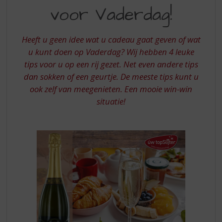
S
voor Vaderdag!
HEEFT
p
r
HET
i
Heeft u geen idee wat u cadeau gaat geven of wat
BESTE
n
u kunt doen op Vaderdag? Wij hebben 4 leuke
g
CADEAU
tips voor u op een rij gezet. Net even andere tips
n
VOOR
a
dan sokken of een geurtje. De meeste tips kunt u
a
VADERDAG
ook zelf van meegenieten. Een mooie win-win
r
situatie!
d
e
n
a
v
i
g
a
t
i
e