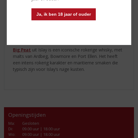
The Epicurean
uit de Lowlands is licht en verfijnd, met
Ja, ik ben 18 jaar of ouder
bloemige en citrusachtige tonen die de delicate smaak
van de Lowlands perfect vastleggen. Het is een
elegante whisky die ideaal is voor liefhebbers van
subtiele smaken.
Big Peat
uit Islay is een iconische rokerige whisky, met
malts van Ardbeg, Bowmore en Port Ellen. Het heeft
een intens rokerig karakter en maritieme smaken die
typisch zijn voor Islay’s ruige kusten.
Openingstijden
Ma
:
Gesloten
Di
:
09.00 uur | 18.00 uur
Wo
:
09.00 uur | 18.00 uur