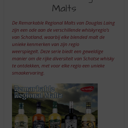
S
Malts
MALTS
p
r
i
De
Remarkable Regional Malts
van Douglas Laing
n
zijn een ode aan de verschillende whiskyregio’s
g
van Schotland, waarbij elke blended malt de
n
a
unieke kenmerken van zijn regio
a
weerspiegelt. Deze serie biedt een geweldige
r
manier om de rijke diversiteit van Schotse whisky
d
te ontdekken, met voor elke regio een unieke
e
smaakervaring.
n
a
v
i
g
a
t
i
e