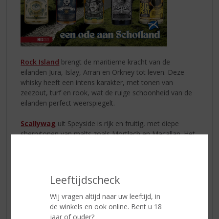
Rock Island
brengt de maritieme kracht van de
eilanden Jura, Islay, Arran en Orkney tot leven. Deze
whisky heeft een intens karakter, met tonen van
zeezout, turf en rook, wat de ruige schoonheid van de
eilanden perfect weerspiegelt.
Scallywag
uit Speyside is rijk en fruitig, met diepe
sherrytonen van malts zoals Mortlach en Macallan. Het
is een warme, volle whisky die de uitnodigende sfeer
van Speyside vastlegt.
Timorous Beastie
komt uit de Highlands en biedt een
Leeftijdscheck
robuust karakter met een mooie balans van vanille,
meringue, citrus en honing. Deze whisky weerspiegelt
Wij vragen altijd naar uw leeftijd, in
de krachtige natuur van de Highlands, met een verfijnde
de winkels en ook online. Bent u 18
diepgang.
jaar of ouder?