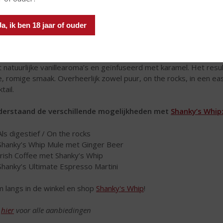
Ja, ik ben 18 jaar of ouder
nky’s Whip
vertelt het verhaal van de Ierse racejongen Shanky di
 was verzot op Ierse whiskey maar niet op de gebrande smaak. Hi
tuur. Er kwam een ‘aha’-moment… en Shanky’s Whip was geboren. 
 natuurlijke vanillearoma’s en geïnfuseerd met karamel. Het resu
ke, romige smaak. Overheerlijk zowel puur, on the rocks, in een e
tail.
erstaand de verschillende mogelijkheden met
Shanky’s Whip
Als digestief / On the rocks
Shanky’s Whip Mule met Ginger Beer
Irish Coffee met Shanky’s Whip
Shanky’s Ultimate Espresso Martini
 langs in de winkel en shop
Shanky's Whip
!
k
hier
voor alle aanbiedingen