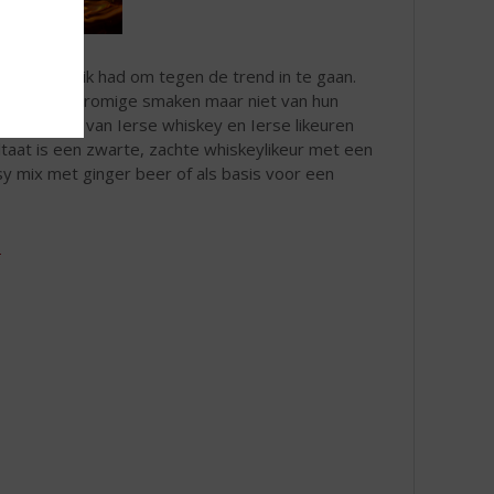
e geen schrik had om tegen de trend in te gaan.
j hield van romige smaken maar niet van hun
Een blend van Ierse whiskey en Ierse likeuren
ltaat is een zwarte, zachte whiskeylikeur met een
asy mix met ginger beer of als basis voor een
: