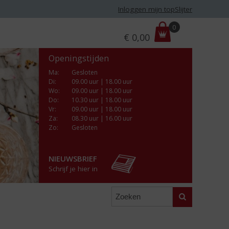
Inloggen mijn topSlijter
P
0
€
0,00
r
i
Openingstijden
j
s
Ma
:
Gesloten
Di
:
09.00 uur | 18.00 uur
:
Wo
:
09.00 uur | 18.00 uur
Do
:
10.30 uur | 18.00 uur
Vr
:
09.00 uur | 18.00 uur
Za
:
08.30 uur | 16.00 uur
Zo:
Gesloten
NIEUWSBRIEF
Schrijf je hier in
Zoeken