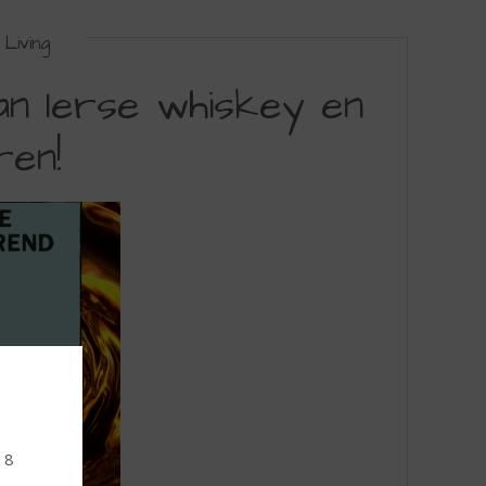
Living
an Ierse whiskey en
ren!
18