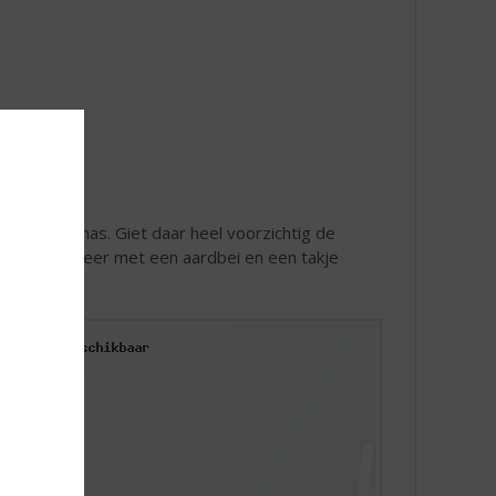
et koude Sinas. Giet daar heel voorzichtig de
drijven. Garneer met een aardbei en een takje