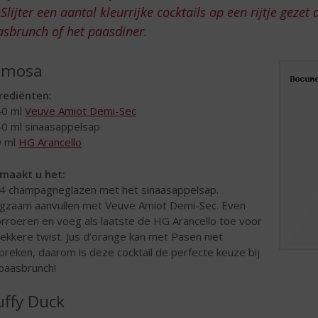
Slijter een aantal kleurrijke cocktails op een rijtje geze
sbrunch of het paasdiner.
imosa
rediënten:
40 ml
Veuve Amiot Demi-Sec
40 ml sinaasappelsap
0 ml
HG Arancello
maakt u het:
 4 champagneglazen met het sinaasappelsap.
gzaam aanvullen met Veuve Amiot Demi-Sec. Even
rroeren en voeg als laatste de HG Arancello toe voor
lekkere twist. Jus d’orange kan met Pasen niet
breken, daarom is deze cocktail de perfecte keuze bij
paasbrunch!
uffy Duck