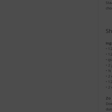
Sta
cho
Sh
Ing
• 1
• 1
• ij
• 2
• ½
• 2
• 1
• 2
Zo 
Doe
dun