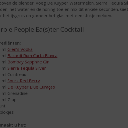
 boven de blender. Voeg De Kuyper Watermelon, Sierra Tequila Sil
oen, het water en de honing toe en mix dit enkele seconden. Gie
r het ijsgruis en garneer het glas met een stukje meloen.
rple People Ea(s)ter Cocktail
rediënten:
0 ml
Glen’s Vodka
0 ml
Bacardi Rum Carta Blanca
0 ml
Bombay Sapphire Gin
0 ml
Sierra Tequila Silver
0 ml Cointreau
0 ml
Sourz Red Berry
5 ml
De Kuyper Blue Curaçao
5 ml Grenadine
5 ml 7-up
unt
sblokjes
maakt u het: