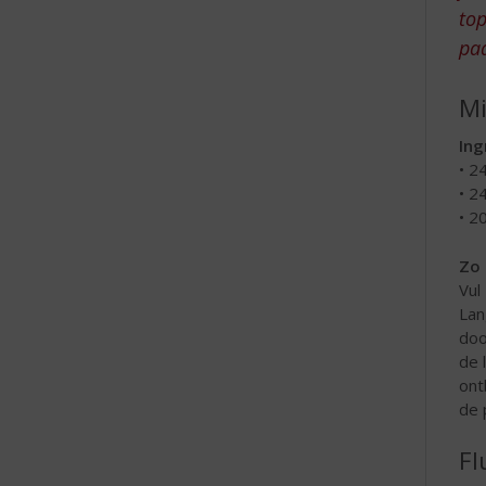
top
paa
M
Ing
• 2
• 2
• 2
Zo 
Vul
Lan
doo
de 
ont
de 
Fl