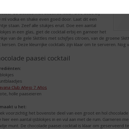
maakt u het:
ecteer 60 Skittles met dezelfde kleur. Doe deze bij
 ml vodka en shake even goed door. Laat dit een
htje staan. Zeef alle stukjes eruit. Doe een aantal
blokjes in een glas, giet de cocktail erbij en garneer het
nkje van de gele Skittles met schijfjes citroen, van de groene Ski
 kersen. Deze kleurrijke cocktails zijn klaar om te serveren. Nog
ocolade paasei cocktail
rediënten:
sblokjes
untblaadjes
vana Club Añejo 7 Años
rote, holle paaseieren
maakt u het:
ek voorzichtig het bovenste deel van een groot en hol chocolade
 hier een aantal ijsblokjes in en vul aan met de rum. Garneren m
adje munt. De chocolade paasei cocktail is klaar om geserveerd t