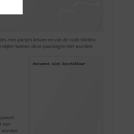
ttles met partjes limoen en van de rode Skittles
 vrolijker kunnen deze paasdagen niet worden!
 paasei.
et een
e worden.