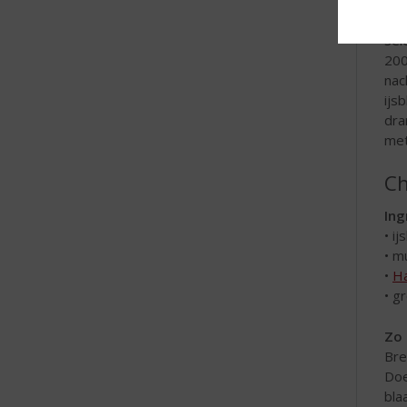
Zo 
Sel
200
nac
ijs
dra
met
Ch
Ing
• ij
• m
•
Ha
• g
Zo 
Bre
Doe
bla