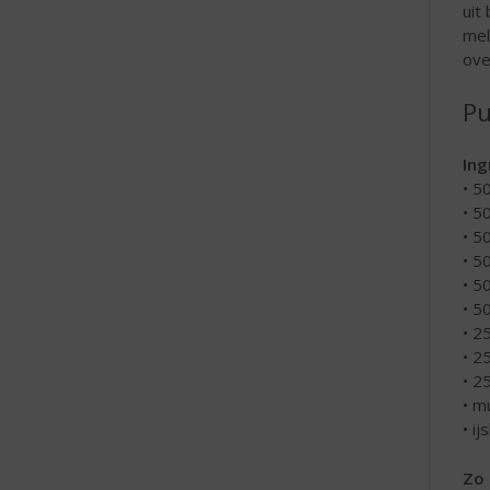
uit
mel
ove
Pu
Ing
• 5
• 5
• 5
• 5
• 5
• 5
• 2
• 2
• 2
• m
• ij
Zo 