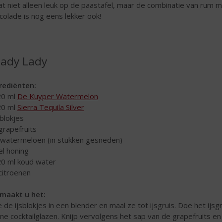
at niet alleen leuk op de paastafel, maar de combinatie van rum 
colade is nog eens lekker ook!
ady Lady
rediënten:
20 ml
De Kuyper Watermelon
20 ml
Sierra Tequila Silver
sblokjes
 grapefruits
 watermeloen (in stukken gesneden)
 el honing
20 ml koud water
 citroenen
maakt u het:
 de ijsblokjes in een blender en maal ze tot ijsgruis. Doe het ijsgr
ne cocktailglazen. Knijp vervolgens het sap van de grapefruits en