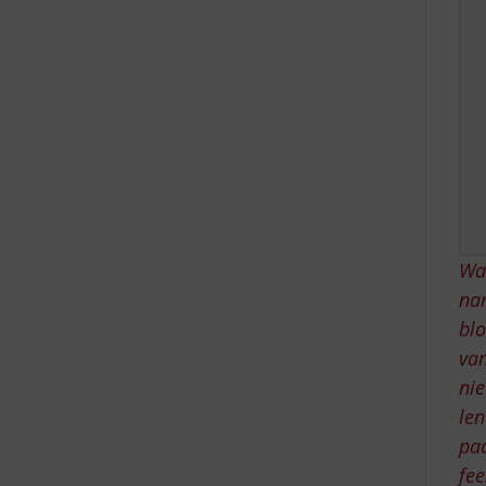
e
Wan
nar
blo
van
nie
len
paa
fee