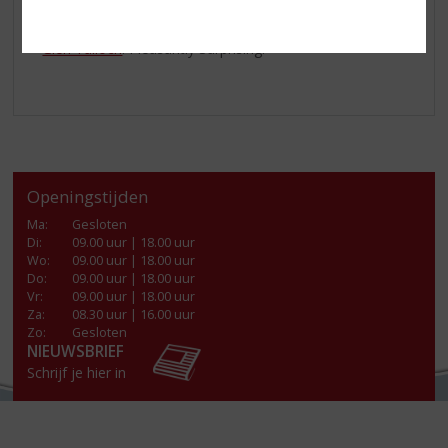
glentalloch.nl
Glen Talloch
. Pleasantly Surprising.
Openingstijden
Ma
:
Gesloten
Di
:
09.00 uur | 18.00 uur
Wo
:
09.00 uur | 18.00 uur
Do
:
09.00 uur | 18.00 uur
Vr
:
09.00 uur | 18.00 uur
Za
:
08.30 uur | 16.00 uur
Zo:
Gesloten
NIEUWSBRIEF
Schrijf je hier in