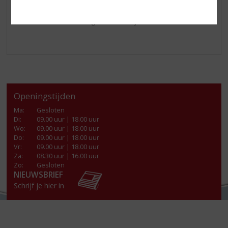
Kom langs in onze winkel voor deze heerlijke
Licor 43
chocolate
of voor nog meer heerlijke likeuren!
Openingstijden
Ma
:
Gesloten
Di
:
09.00 uur | 18.00 uur
Wo
:
09.00 uur | 18.00 uur
Do
:
09.00 uur | 18.00 uur
Vr
:
09.00 uur | 18.00 uur
Za
:
08.30 uur | 16.00 uur
Zo:
Gesloten
NIEUWSBRIEF
Schrijf je hier in