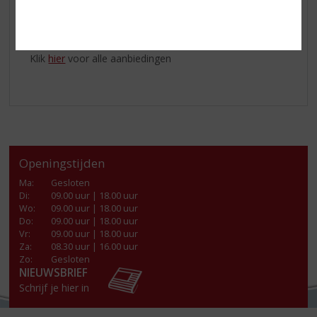
Serveer
Freixenet Cordon Negro Brut
gekoeld in een
cavaglas.
Klik
hier
voor alle aanbiedingen
Openingstijden
Ma
:
Gesloten
Di
:
09.00 uur | 18.00 uur
Wo
:
09.00 uur | 18.00 uur
Do
:
09.00 uur | 18.00 uur
Vr
:
09.00 uur | 18.00 uur
Za
:
08.30 uur | 16.00 uur
Zo:
Gesloten
NIEUWSBRIEF
Schrijf je hier in