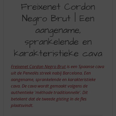
FREIXENET
S
Freixenet Cordon
p
CORDON
r
Negro Brut | Een
NEGRO
i
n
BRUT
aangename,
g
|
n
sprankelende en
a
EEN
a
AANGENAME,
r
karakteristieke cava
d
SPRANKELENDE
e
EN
n
Freixenet Cordon Negro Brut
is een Spaanse cava
a
KARAKTERISTIEKE
uit de Penedès streek nabij Barcelona. Een
v
aangename, sprankelende en karakteristieke
CAVA
i
cava. De cava wordt gemaakt volgens de
g
authentieke 'méthode traditionnelle'. Dit
a
betekent dat de tweede gisting in de fles
t
i
plaatsvindt.
e