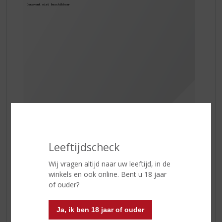
Leeftijdscheck
De smaak is verfrissend en is mooi in balans door de
Wij vragen altijd naar uw leeftijd, in de
lichtgroene tonen en de citrusvruchten. Deze cava is
winkels en ook online. Bent u 18 jaar
lichtgeel van kleur met heldere groene tonen en heeft
of ouder?
verrassende delicate aroma’s, een combinatie van
groene appels, peren met een vermoeden van
Ja, ik ben 18 jaar of ouder
Mediterraans fruit.