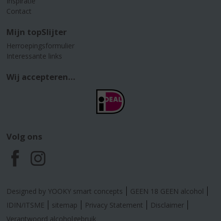
Inspiratie
Contact
Mijn topSlijter
Herroepingsformulier
Interessante links
Wij accepteren...
Volg ons
F
I
a
n
Designed by YOOKY smart concepts
GEEN 18 GEEN alcohol
c
s
IDIN/ITSME
sitemap
Privacy Statement
Disclaimer
Verantwoord alcoholgebruik