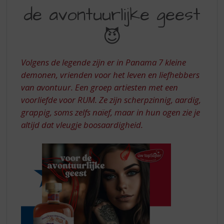
S
de avontuurlijke geest
VOOR
p
r
DE
😈
i
AVONTUURLIJKE
n
g
GEEST
Volgens de legende zijn er in Panama 7 kleine
n
demonen, vrienden voor het leven en liefhebbers
a
a
van avontuur. Een groep artiesten met een
r
voorliefde voor RUM. Ze zijn scherpzinnig, aardig,
d
grappig, soms zelfs naïef, maar in hun ogen zie je
e
altijd dat vleugje boosaardigheid.
n
a
v
i
g
a
t
i
e