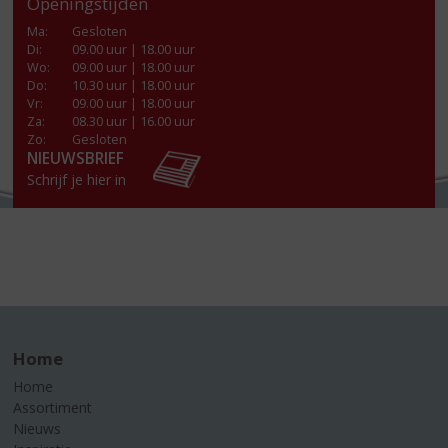
Openingstijden
Ma
:
Gesloten
Di
:
09.00 uur | 18.00 uur
Wo
:
09.00 uur | 18.00 uur
Do
:
10.30 uur | 18.00 uur
Vr
:
09.00 uur | 18.00 uur
Za
:
08.30 uur | 16.00 uur
Zo:
Gesloten
NIEUWSBRIEF
Schrijf je hier in
Home
Home
Assortiment
Nieuws