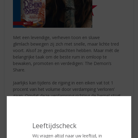
Met een levendige, verheven toon en sluwe
glimlach bewegen zij zich met snelle, maar lichte tred
voort. Alsof ze geen gedachten hebben. Maar mét de
belangrijke taak om de beste rum in omloop te
bewaken, promoten en verdedigen: The Demon’s
Share.
Jaarlijks kan tijdens de rijping in een eiken vat tot 1
procent van het volume door verdamping ‘verloren’
gaan. Omdat deze verdamping richting de hemel stijgt,
wordt er ook wel gesproken over het deel voor de
engelen, ofwel ‘the angels share’.
Wat achterblijft is voor de Demonen van Panama, om
Leeftijdscheck
onze aardse wereld te voorzien van
The Demon’s
Share
.
Wij vragen altijd naar uw leeftijd, in