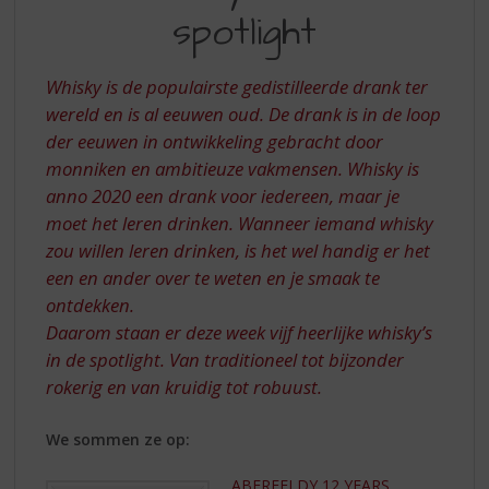
S
spotlight
DE
p
r
SPOTLIGHT
i
Whisky is de populairste gedistilleerde drank ter
n
wereld en is al eeuwen oud. De drank is in de loop
g
der eeuwen in ontwikkeling gebracht door
n
a
monniken en ambitieuze vakmensen. Whisky is
a
anno 2020 een drank voor iedereen, maar je
r
moet het leren drinken. Wanneer iemand whisky
d
zou willen leren drinken, is het wel handig er het
e
een en ander over te weten en je smaak te
n
a
ontdekken.
v
Daarom staan er deze week vijf heerlijke whisky’s
i
in de spotlight. Van traditioneel tot bijzonder
g
rokerig en van kruidig tot robuust.
a
t
i
We sommen ze op:
e
ABERFELDY 12 YEARS