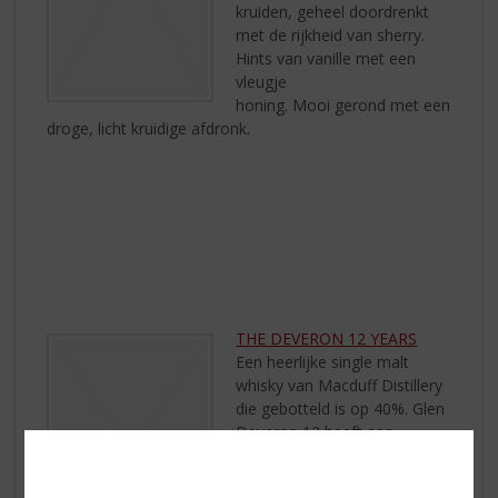
kruiden, geheel doordrenkt
met de rijkheid van sherry.
Hints van vanille met een
vleugje
honing. Mooi gerond met een
droge, licht kruidige afdronk.
THE DEVERON 12 YEARS
Een heerlijke single malt
whisky van Macduff Distillery
die gebotteld is op 40%. Glen
Deveron 12 heeft een
amberkleur en wanneer de
fles geopend wordt komen