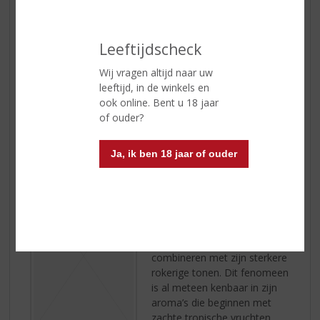
de zachte aroma’s vrij van
wax met een krijtachtige
achtergrond wat aangevuld
Leeftijdscheck
wordt door een kruidig
randje. Het palet is vooral zoet, de afdronk heeft een
Wij vragen altijd naar uw
lekkere smaak van boterbabbelaar.
leeftijd, in de winkels en
ook online. Bent u 18 jaar
of ouder?
Ja, ik ben 18 jaar of ouder
CRAIGELLACHIE 13 YEARS
Een krachtige en robuuste
whisky, één die de
dynamische complexe
fruittonen perfect weet te
combineren met zijn sterkere
rokerige tonen. Dit fenomeen
is al meteen kenbaar in zijn
aroma’s die beginnen met
zachte tropische vruchten