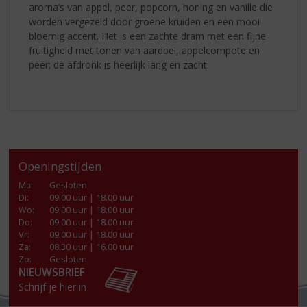
aroma’s van appel, peer, popcorn, honing en vanille die
worden vergezeld door groene kruiden en een mooi
bloemig accent. Het is een zachte dram met een fijne
fruitigheid met tonen van aardbei, appelcompote en
peer; de afdronk is heerlijk lang en zacht.
Openingstijden
Ma
:
Gesloten
Di
:
09.00 uur | 18.00 uur
Wo
:
09.00 uur | 18.00 uur
Do
:
09.00 uur | 18.00 uur
Vr
:
09.00 uur | 18.00 uur
Za
:
08.30 uur | 16.00 uur
Zo:
Gesloten
NIEUWSBRIEF
Schrijf je hier in