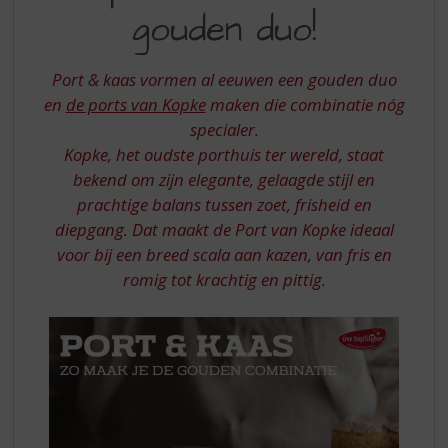
S
gouden duo!
KAAS
p
r
EEN
i
Port & kaas vormen al eeuwen een gouden duo
GOUDEN
n
en
de ports van Kopke
maken die combinatie nóg
g
DUO
specialer.
n
a
Kopke, het oudste porthuis ter wereld, staat
a
bekend om zijn elegante, gelaagde stijl en
r
prachtige balans tussen zoet, frisheid en
d
diepgang. Dat maakt de Port van Kopke ideaal
e
voor bij een breed scala aan kazen, van fris en
n
a
romig tot krachtig en pittig.
v
i
g
a
t
i
e