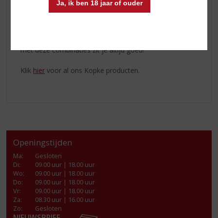
Ja, ik ben 18 jaar of ouder
de complexiteit van de Kopke Reserve Tawny
Of je nu een borrelmoment voorbereidt, een diner
organiseert of gewoon zin hebt om lekker te genieten:
met deze combinaties zit je altijd goed!
Klik
hier
voor al ons Kopke producten.
Openingstijden
Ma
:
Gesloten
Di
:
09.00 uur | 18.00 uur
Wo
:
09.00 uur | 18.00 uur
Do
:
09.00 uur | 18.00 uur
Vr
:
09.00 uur | 18.00 uur
Za
:
08.30 uur | 16.00 uur
Zo:
Gesloten
NIEUWSBRIEF