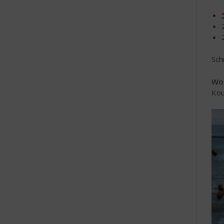
Sch
Wo
Kou