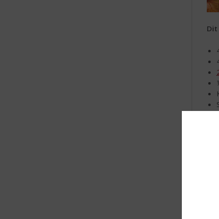
Dit
Zo 
Sch
Old
kru
een