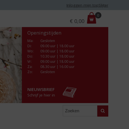
Inloggen mijn topSlijter
P
0
€
0,00
r
i
Openingstijden
j
s
Ma
:
Gesloten
Di
:
09.00 uur | 18.00 uur
:
Wo
:
09.00 uur | 18.00 uur
Do
:
10.30 uur | 18.00 uur
Vr
:
09.00 uur | 18.00 uur
Za
:
08.30 uur | 16.00 uur
Zo:
Gesloten
NIEUWSBRIEF
Schrijf je hier in
Zoeken