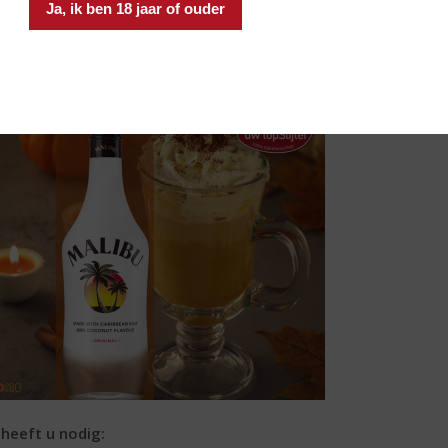
een partje peer.
Ja, ik ben 18 jaar of ouder
mpoenPons!
veel halloween net voorbij is, is deze cocktail zeker een aanrader. 
 heeft u nodig: