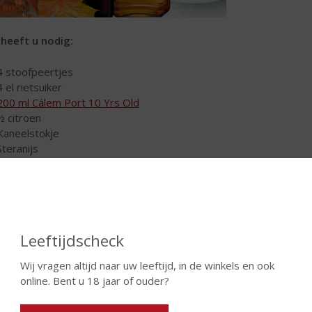
 heeft u nodig:
4 stoofpeertjes
4 el rietsuiker
200 ml Cálem Port 10 Yrs Old
½ citroen
Kaneelstokje
Steranijs
Kruidnagel
IJsblokjes
Label 5 Scotch Whisky
Sinaasappel
Leeftijdscheck
maakt u het:
il de peertjes en snij in 4 delen. Karameliseer de stoofpeertjes 
Wij vragen altijd naar uw leeftijd, in de winkels en ook
. Doe dit in een afsluitbare pot, samen met het sap van een halve 
online. Bent u 18 jaar of ouder?
idnagel en zet 2 dagen afgesloten in de koelkast. Neem 2 cocktailgl
 barmaatje
Label 5 Scotch Whisky
. Zeef het sap en verdeel over 