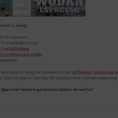
 heeft u nodig:
25 ml espresso
10 ml rietsuikersiroop
10 ml koffielikeur
20 ml Wyborowa wodka
IJsklontjes
 een kopje en voeg de rietsuikersiroop,
koffielikeur
,
Wyborowa w
r. Pak een glas en doe hier de ijsblokjes in en giet het kopje leeg 
k
hier
voor lekkere gerechten tijdens de herfst!