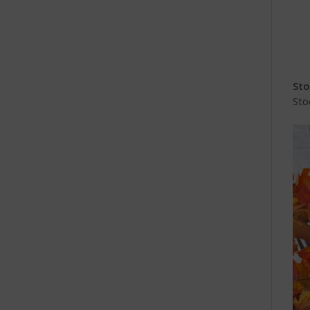
e
Sto
Sto