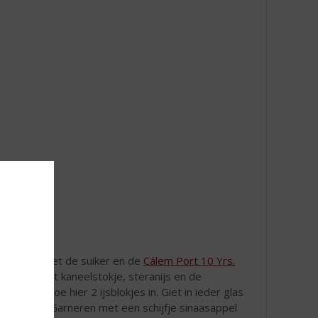
in een pan met de suiker en de
Cálem Port 10 Yrs.
citroen, het kaneelstokje, steranijs en de
azen en doe hier 2 ijsblokjes in. Giet in ieder glas
de glazen. Garneren met een schijfje sinaasappel