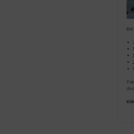
Dit
Pak
doo
Kli