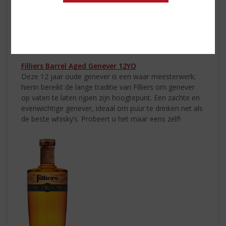
Filliers Barrel Aged Genever 12YO
Deze 12 jaar oude genever is een waar meesterwerk;
hierin bereikt de lange traditie van Filliers om genever
op vaten te laten rijpen zijn hoogtepunt. Een zachte en
evenwichtige genever, ideaal om puur te drinken net als
de beste whisky’s. Probeert u het maar eens zelf!