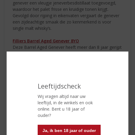
genever een vleugje jeneverbesdistillaat toegevoegd,
waardoor het palet frisse en kruidige tonen krijgt.
Gevolgd door rijping in eikenvaten vergaart de genever
een zijdeachtige smaak die zo kenmerkend is voor
single malt whisky’s.
Filliers Barrel Aged Genever 8YO
Deze Barrel Aged Genever heeft meer dan 8 jaar gerijpt
in Amerikaanse eikenhoutenvaten. Door het
rijpingsproces wordt de smaak van de jeneverbes
milder, maar het kruidige bitter is nog altijd aanwezig.
Deze genever is heerlijk om puur te drinken, maar ook
ideaal om te mixen, een echte aanrader als vervanging
Leeftijdscheck
van gin!
Wij vragen altijd naar uw
leeftijd, in de winkels en ook
online. Bent u 18 jaar of
ouder?
Ja, ik ben 18 jaar of ouder