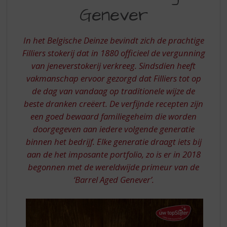
S
Genever
AGED
p
r
GENEVER
i
In het Belgische Deinze bevindt zich de prachtige
n
Filliers stokerij dat in 1880 officieel de vergunning
g
van jeneverstokerij verkreeg. Sindsdien heeft
n
a
vakmanschap ervoor gezorgd dat Filliers tot op
a
de dag van vandaag op traditionele wijze de
r
beste dranken creëert. De verfijnde recepten zijn
d
een goed bewaard familiegeheim die worden
e
doorgegeven aan iedere volgende generatie
n
a
binnen het bedrijf. Elke generatie draagt iets bij
v
aan de het imposante portfolio, zo is er in 2018
i
begonnen met de wereldwijde primeur van de
g
‘Barrel Aged Genever’.
a
t
i
e