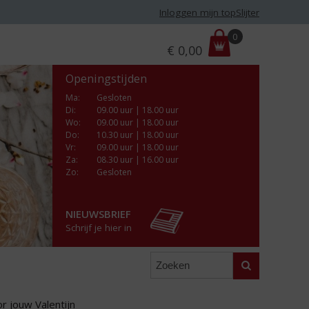
Inloggen mijn topSlijter
P
0
€
0,00
r
i
Openingstijden
j
s
Ma
:
Gesloten
Di
:
09.00 uur | 18.00 uur
:
Wo
:
09.00 uur | 18.00 uur
Do
:
10.30 uur | 18.00 uur
Vr
:
09.00 uur | 18.00 uur
Za
:
08.30 uur | 16.00 uur
Zo:
Gesloten
NIEUWSBRIEF
Schrijf je hier in
Zoeken
r jouw Valentijn