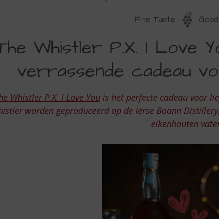
Fine Taste
Good 
HE
The Whistler P.X. I Love Y
HISTLER
verrassende cadeau voor
he Whistler P.X. I Love You
is het perfecte cadeau voor li
istler worden geproduceerd op de Ierse Boann Distillery,
OVE
eikenhouten vate
OU
ET
ERFECTE
ERRASSENDE