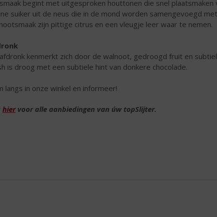
smaak begint met uitgesproken houttonen die snel plaatsmaken 
ine suiker uit de neus die in de mond worden samengevoegd met 
nootsmaak zijn pittige citrus en een vleugje leer waar te nemen.
dronk
afdronk kenmerkt zich door de walnoot, gedroogd fruit en subtie
ish is droog met een subtiele hint van donkere chocolade.
 langs in onze winkel en informeer!
k
hier
voor alle aanbiedingen van úw topSlijter.