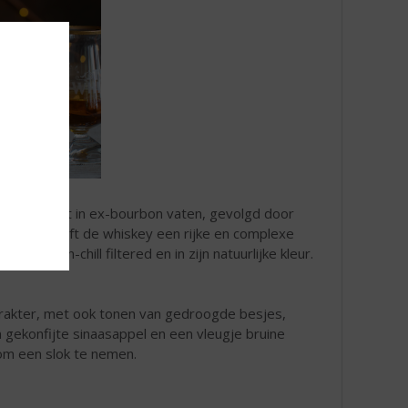
u
s dat begint in ex-bourbon vaten, gevolgd door
sproces geeft de whiskey een rijke en complexe
ien non-chill filtered en in zijn natuurlijke kleur.
arakter, met ook tonen van gedroogde besjes,
 gekonfijte sinaasappel en een vleugje bruine
 om een slok te nemen.