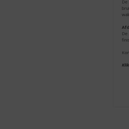
De 
bru
wal
Af
De 
fin
Kom
Kli