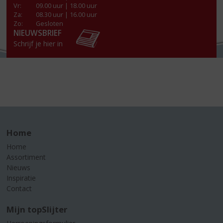
Vr
:
09.00 uur | 18.00 uur
Za
:
08.30 uur | 16.00 uur
Zo:
Gesloten
NIEUWSBRIEF
Schrijf je hier in
Home
Home
Assortiment
Nieuws
Inspiratie
Contact
Mijn topSlijter