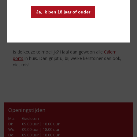
kaasplank met vijgenjam.
Ja, ik ben 18 jaar of ouder
Cálem Porto 10 Years Old
De
Cálem Porto 10 Years Old
is een allemansvriend.
Door zijn ronde en zachte smaak heerlijk om zo
gekoeld te drinken, past bij caramel-desserts, gedroogd
fruit en chocoladedesserts, maar ook bij geitenkaas.
Is de keuze te moeilijk? Haal dan gewoon alle
Cálem
ports
in huis. Dan grijpt u, bij welke kerstdiner dan ook,
niet mis!
Openingstijden
Ma
:
Gesloten
Di
:
09.00 uur | 18.00 uur
Wo
:
09.00 uur | 18.00 uur
Do
:
09.00 uur | 18.00 uur