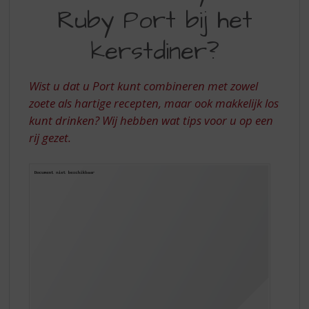
S
Ruby Port bij het
OF
p
r
RUBY
kerstdiner?
i
PORT
n
g
BIJ
Wist u dat u Port kunt combineren met zowel
n
HET
zoete als hartige recepten, maar ook makkelijk los
a
a
kunt drinken? Wij hebben wat tips voor u op een
KERSTDINER?
r
rij gezet.
d
e
n
a
v
i
g
a
t
i
e