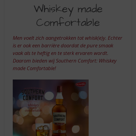
S
Whiskey made
p
r
Comfortable
i
n
g
Men voelt zich aangetrokken tot whisk(e)y. Echter
n
is er ook een barrière doordat de pure smaak
a
a
vaak als te heftig en te sterk ervaren wordt.
r
Daarom bieden wij Southern Comfort: Whiskey
d
made Comfortable!
e
n
a
v
i
g
a
t
i
e