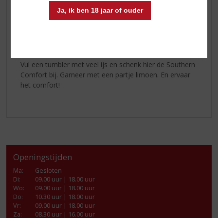
SOUTHERN COMFORT ON THE ROCKS
Ja, ik ben 18 jaar of ouder
Tumbler
IJsblokjes
50ml Southern Comfort Original
Limoen
Vul een tumbler met veel ijs en schenk hier de Southern
Comfort bij. Garneer met een partje limoen. En ervaar
het comfort!
Openingstijden
Ma
:
Gesloten
Di
:
09.00 uur | 18.00 uur
Wo
:
09.00 uur | 18.00 uur
Do
:
10.30 uur | 18.00 uur
Vr
:
09.00 uur | 18.00 uur
Za
:
08.30 uur | 16.00 uur