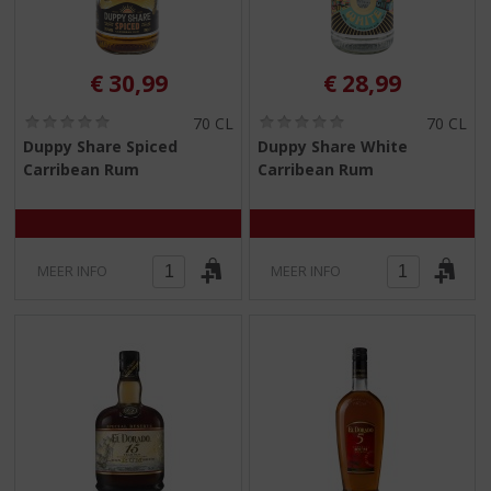
€
30,99
€
28,99
(
(
70 CL
70 CL
0
0
Duppy Share Spiced
Duppy Share White
,
,
Carribean Rum
Carribean Rum
0
0
/
/
5
5
)
)
MEER INFO
MEER INFO