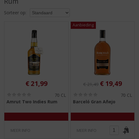
Rum
S
p
Sorteer op:
r
i
n
g
n
a
a
r
d
e
n
Originele prijs was:
, Huidige pri
€
21,99
€
19,49
€
21,49
a
v
(
(
70 CL
70 CL
i
0
0
Amrut Two Indies Rum
Barceló Gran Añejo
,
,
g
0
0
a
/
/
t
5
5
)
)
i
MEER INFO
MEER INFO
e