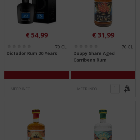
€
54,99
€
31,99
(
(
70 CL
70 CL
0
0
Dictador Rum 20 Years
Duppy Share Aged
,
,
Carribean Rum
0
0
/
/
5
5
)
)
MEER INFO
MEER INFO