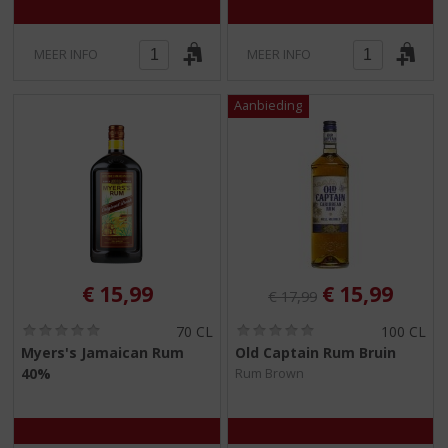
)
)
MEER INFO
MEER INFO
Originele prijs was:
, Huidige pri
€
15,99
€
15,99
€
17,99
(
(
70 CL
100 CL
0
0
Myers's Jamaican Rum
Old Captain Rum Bruin
,
,
40%
Rum Brown
0
0
/
/
5
5
)
)