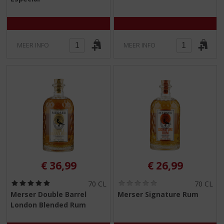
/
/
5
5
)
)
MEER INFO
MEER INFO
€
36,99
€
26,99
(
(
70 CL
70 CL
5
0
Merser Double Barrel
Merser Signature Rum
,
,
London Blended Rum
0
0
/
/
5
5