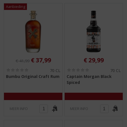
Originele prijs was:
, Huidige prijs is:
€
37,99
€
29,99
€
41,99
(
(
70 CL
70 CL
0
0
Bumbu Original Craft Rum
Captain Morgan Black
,
,
Spiced
0
0
/
/
5
5
)
)
MEER INFO
MEER INFO