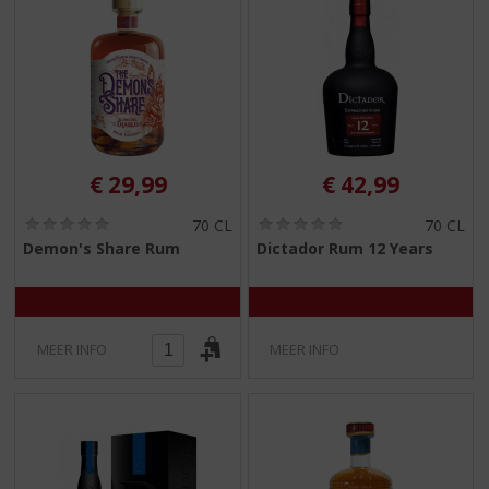
€
29,99
€
42,99
(
(
70 CL
70 CL
0
0
Demon's Share Rum
Dictador Rum 12 Years
,
,
0
0
/
/
5
5
)
)
MEER INFO
MEER INFO