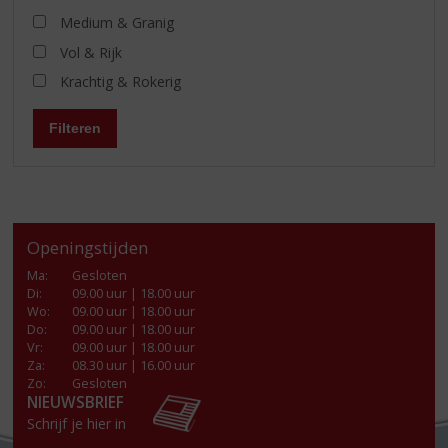
Medium & Granig
Vol & Rijk
Krachtig & Rokerig
Filteren
Openingstijden
Ma
:
Gesloten
Di
:
09.00 uur | 18.00 uur
Wo
:
09.00 uur | 18.00 uur
Do
:
09.00 uur | 18.00 uur
Vr
:
09.00 uur | 18.00 uur
Za
:
08.30 uur | 16.00 uur
Zo:
Gesloten
NIEUWSBRIEF
Schrijf je hier in