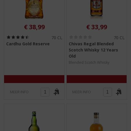
€
38,99
€
33,99
(
(
70 CL
70 CL
4
0
Cardhu Gold Reserve
Chivas Regal Blended
,
,
Scotch Whisky 12 Years
5
0
/
/
Old
5
5
Blended Scotch Whisky
)
)
MEER INFO
MEER INFO