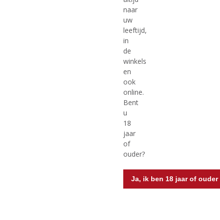
naar
uw
leeftijd,
in
de
winkels
€
54,99
€
26,99
en
ook
(
(
70 CL
100 CL
0
0
online.
Bushmills 14 Years Old
Bushmills Original Irish
,
,
Bent
Malaga Cask Irish
Whiskey
0
0
u
/
/
Whiskey
5
5
18
Voorraad (indien beperkt): 6
)
)
jaar
of
ouder?
MEER INFO
MEER INFO
Ja, ik ben 18 jaar of ouder