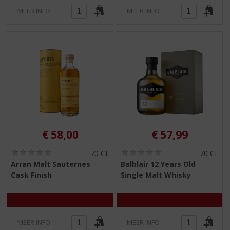
MEER INFO
MEER INFO
€
58,00
€
57,99
(
(
70 CL
70 CL
0
0
Arran Malt Sauternes
Balblair 12 Years Old
,
,
Cask Finish
Single Malt Whisky
0
0
/
/
5
5
)
)
MEER INFO
MEER INFO