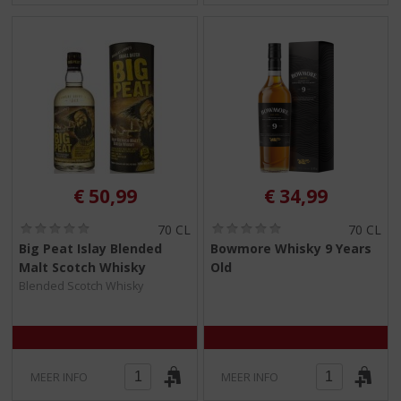
€
50,99
€
34,99
(
(
70 CL
70 CL
0
0
Big Peat Islay Blended
Bowmore Whisky 9 Years
,
,
Malt Scotch Whisky
Old
0
0
/
/
Blended Scotch Whisky
5
5
)
)
MEER INFO
MEER INFO