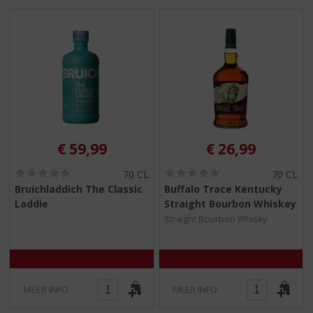
€
59,99
€
26,99
(
(
70 CL
70 CL
0
0
Bruichladdich The Classic
Buffalo Trace Kentucky
,
,
Laddie
Straight Bourbon Whiskey
0
0
/
/
Straight Bourbon Whisky
5
5
)
)
MEER INFO
MEER INFO