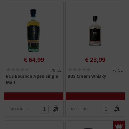
€
64,99
€
23,99
(
(
70 CL
70 CL
0
0
BUS Bourbon Aged Single
BUS Cream Whisky
,
,
Malt
0
0
/
/
5
5
)
)
MEER INFO
MEER INFO