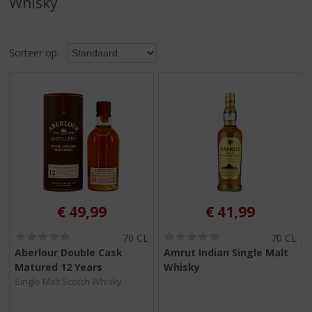
Whisky
S
p
.
r
i
Sorteer op:
n
g
n
a
a
r
d
e
n
a
v
€
49,99
€
41,99
i
g
(
(
70 CL
70 CL
0
0
a
Aberlour Double Cask
Amrut Indian Single Malt
,
,
t
Matured 12 Years
Whisky
0
0
i
/
/
Single Malt Scotch Whisky
5
5
e
)
)