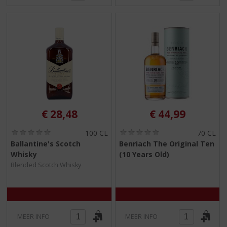
€
28,48
€
44,99
(
(
100 CL
70 CL
0
0
Ballantine's Scotch
Benriach The Original Ten
,
,
Whisky
(10 Years Old)
0
0
/
/
Blended Scotch Whisky
5
5
)
)
MEER INFO
MEER INFO