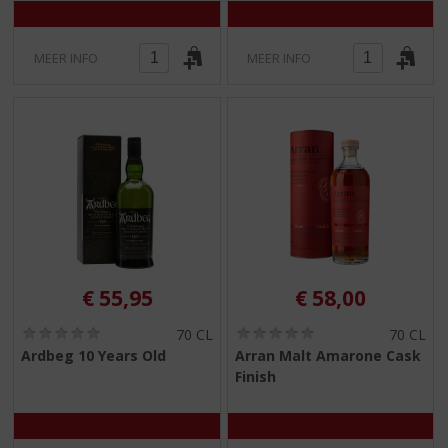
MEER INFO
MEER INFO
€
55,95
€
58,00
(
(
70 CL
70 CL
0
0
Ardbeg 10 Years Old
Arran Malt Amarone Cask
,
,
Finish
0
0
/
/
5
5
)
)