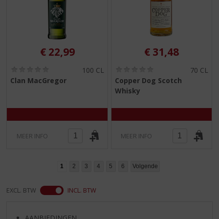
€
22,99
€
31,48
(
(
100 CL
70 CL
0
0
Clan MacGregor
Copper Dog Scotch
,
,
Whisky
0
0
/
/
5
5
)
)
MEER INFO
MEER INFO
1
2
3
4
5
6
Volgende
EXCL. BTW
INCL. BTW
AANBIEDINGEN